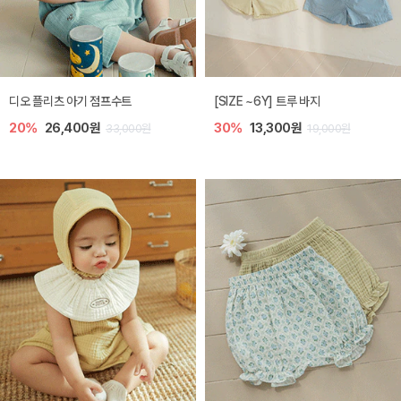
디오 플리츠 아기 점프수트
[SIZE ~6Y] 트루 바지
20%
26,400원
30%
13,300원
33,000원
19,000원