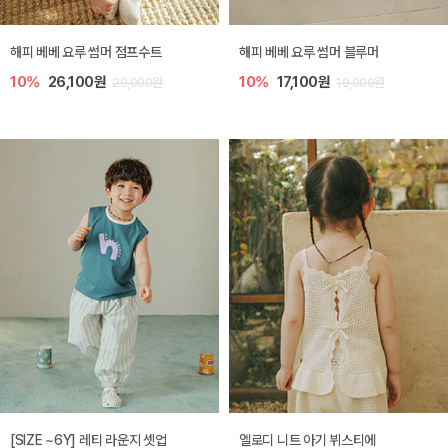
해피 베베 요루 썸머 점프수트
해피 베베 요루 썸머 블루머
10%
26,100원
10%
17,100원
29,000원
19,000원
[SIZE ~6Y] 레티 라운지 셋업
엘로디 니트 아기 뷔스티에