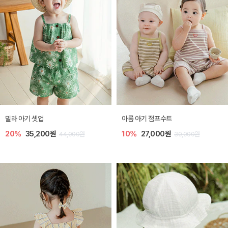
밀라 아기 셋업
아롬 아기 점프수트
20%
35,200원
10%
27,000원
44,000원
30,000원