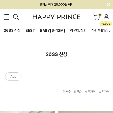
회원전용 아울렛, 가입하면 ~60% 할인!
멤버십 최대 28,000원 혜택
0
10,000
26SS 신상
BEST
BABY[6~12M]
아우터/상의
하의/레깅스
26SS 신상
ALL
판매순
최신순
낮은가격
높은가격