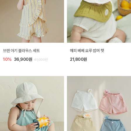
브렌 아기 블라우스 세트
해피 베베 요루 썸머 햇
10%
36,900원
21,800원
41,000원