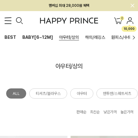
멤버십 최대 28,000원 혜택
0
10,000
BEST
BABY[6~12M]
아우터/상의
하의/레깅스
원피스/수트
아우터/상의
ALL
티셔츠/블라우스
아우터
맨투맨/스웨트셔츠
판매순
최신순
낮은가격
높은가격