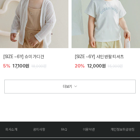
[SIZE ~6Y] 슈미 가디건
[SIZE ~6Y] 샤인 반팔 티셔츠
5%
17,100원
20%
12,000원
18,000원
15,000원
더보기
회사소개
공지사항
FAQ
이용약관
개인정보취급방침