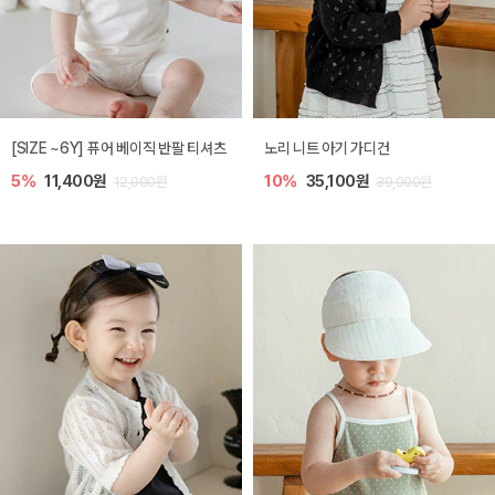
[SIZE ~6Y] 퓨어 베이직 반팔 티셔츠
노리 니트 아기 가디건
5%
11,400원
10%
35,100원
12,000원
39,000원