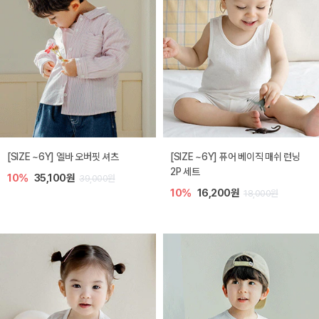
[SIZE ~6Y] 엘바 오버핏 셔츠
[SIZE ~6Y] 퓨어 베이직 매쉬 런닝
2P 세트
10%
35,100원
39,000원
10%
16,200원
18,000원