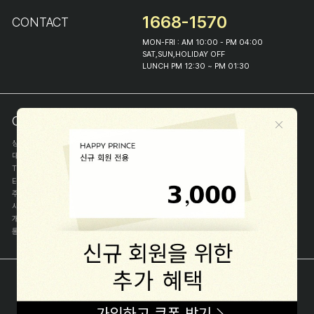
1668-1570
CONTACT
MON-FRI : AM 10:00 - PM 04:00
SAT,SUN,HOLIDAY OFF
LUNCH PM 12:30 ~ PM 01:30
COMPANY INFO
상호
(주)해피프린스
대표
이화진
TEL
1668-1570
E-MAIL
help@happyprince.co.kr
주소
서울시 종로구 이화장길 46
사업자등록번호
366-86-00898
개인정보관리자
이화진
통신판매신고번호
제 2018-서울종로-1384 호
[사업자정보확인]
COPYRIGHT(C) (주)해피프린스 ALL RIGHT RESERVED.