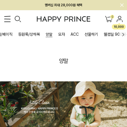
멤버십 최대 28,000원 혜택
0
10,000
/베이직
등원룩/상하복
양말
모자
ACC
선물하기
웰컴딜 900원
양말