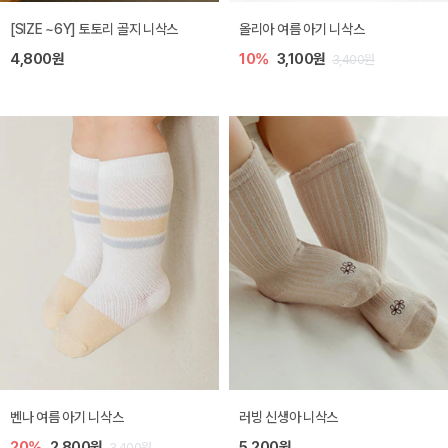
[SIZE ~6Y] 토토리 골지 니삭스
올리아 여름 아기 니삭스
4,800원
10%
3,100원
3,400원
벤나 여름 아기 니삭스
러빙 신생아 니삭스
20%
2,800원
5,200원
3,400원