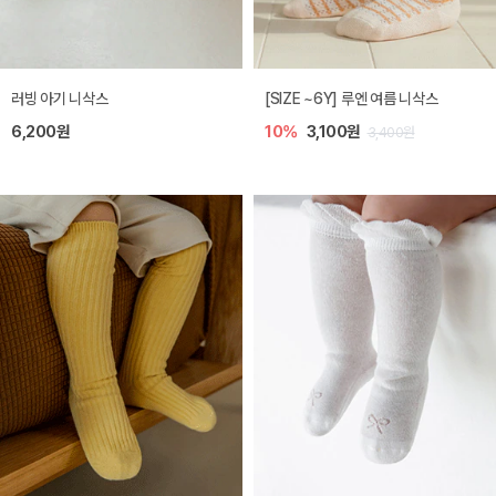
러빙 아기 니삭스
[SIZE ~6Y] 루엔 여름 니삭스
6,200원
10%
3,100원
3,400원