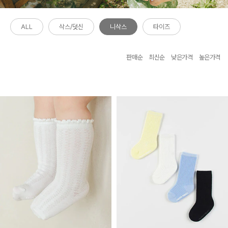
ALL
삭스/덧신
니삭스
타이즈
판매순
최신순
낮은가격
높은가격