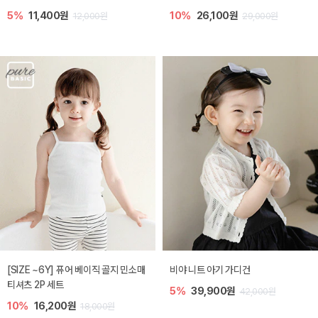
5%
11,400원
10%
26,100원
12,000원
29,000원
[SIZE ~6Y] 퓨어 베이직 골지 민소매
비야 니트 아기 가디건
티셔츠 2P 세트
5%
39,900원
42,000원
10%
16,200원
18,000원