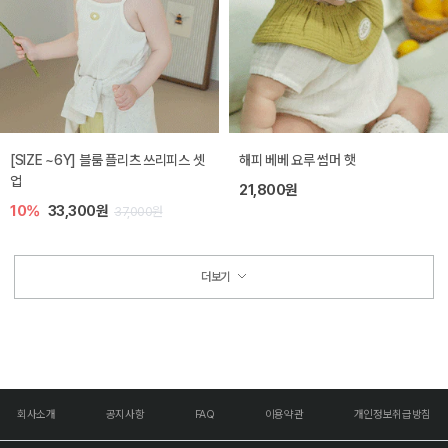
[SIZE ~6Y] 블룸 플리츠 쓰리피스 셋
해피 베베 요루 썸머 햇
업
21,800원
10%
33,300원
37,000원
더보기
회사소개
공지사항
FAQ
이용약관
개인정보취급방침