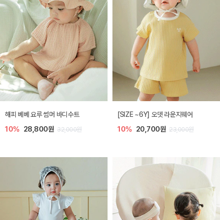
해피 베베 요루 썸머 바디수트
[SIZE ~6Y] 오뎃 라운지웨어
10%
28,800원
10%
20,700원
32,000원
23,000원