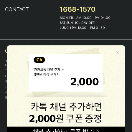
1668-1570
CONTACT
MON-FRI : AM 10:00 - PM 04:00
SAT,SUN,HOLIDAY OFF
LUNCH PM 12:30 ~ PM 01:30
COMPANY INFO
상호
(주)해피프린스
대표
이화진
TEL
1668-1570
E-MAIL
help@happyprince.co.kr
주소
서울시 종로구 이화장길 46
사업자등록번호
366-86-00898
개인정보관리자
이화진
통신판매신고번호
제 2018-서울종로-1384 호
[사업자정보확인]
COPYRIGHT(C) (주)해피프린스 ALL RIGHT RESERVED.