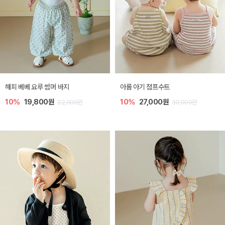
해피 베베 요루 썸머 바지
아롬 아기 점프수트
10%
19,800원
10%
27,000원
22,000원
30,000원