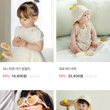
샤니 퍼프 아기 반팔티
네로 바디수트
10%
14,400원
10%
32,400원
16,000원
36,000원