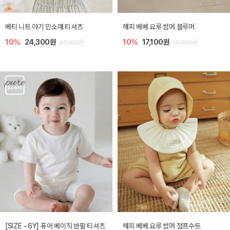
베티 니트 아기 민소매 티셔츠
해피 베베 요루 썸머 블루머
10%
24,300원
10%
17,100원
27,000원
19,000원
[SIZE ~6Y] 퓨어 베이직 반팔 티셔츠
해피 베베 요루 썸머 점프수트