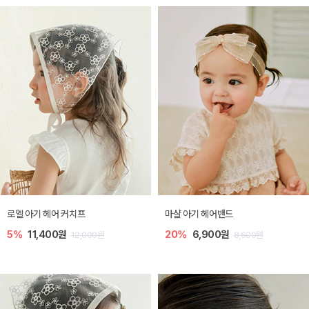
로엘 아기 헤어 커치프
마샬 아기 헤어밴드
5%
11,400원
20%
6,900원
12,000원
8,600원