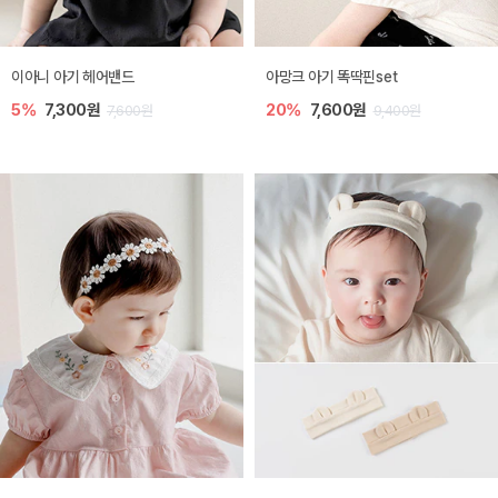
이아니 아기 헤어밴드
아망크 아기 똑딱핀set
5%
7,300원
20%
7,600원
7,600원
9,400원