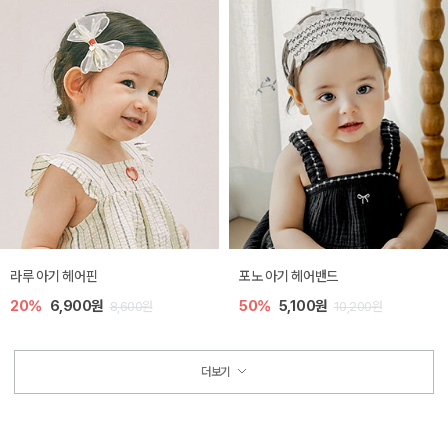
라루 아기 헤어핀
포노 아기 헤어밴드
20%
6,900원
50%
5,100원
8,600원
10,200원
더보기