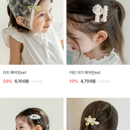
티티 똑딱핀set
아린 아기 헤어핀set
20%
6,100원
10%
4,700원
7,600원
5,200원