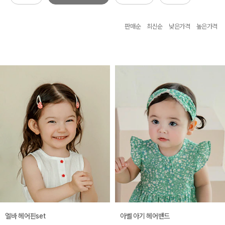
판매순
최신순
낮은가격
높은가격
엘바 헤어핀set
아벨 아기 헤어밴드