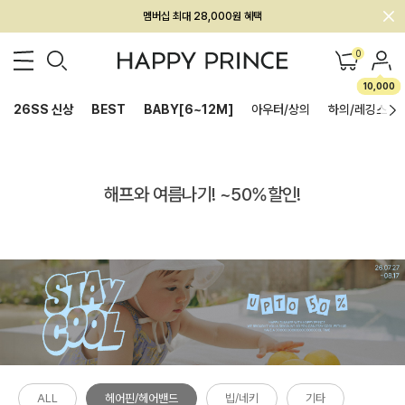
멤버십 최대 28,000원 혜택
0
10,000
26SS 신상
BEST
BABY[6~12M]
아우터/상의
하의/레깅스
해프와 여름나기! ~50%할인!
ALL
헤어핀/헤어밴드
빕/네키
기타