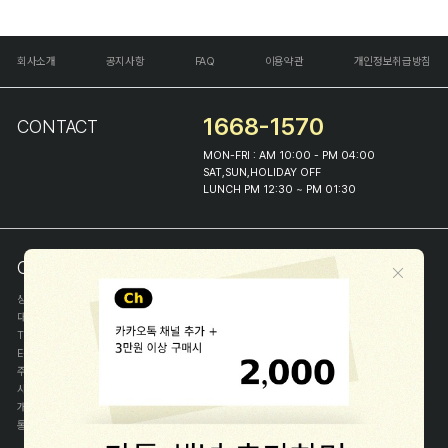
회사소개
공지사항
FAQ
이용약관
개인정보취급방침
1668-1570
CONTACT
MON-FRI : AM 10:00 - PM 04:00
SAT,SUN,HOLIDAY OFF
LUNCH PM 12:30 ~ PM 01:30
COMPANY INFO
상호
(주)해피프린스
대표
이화진
TEL
1668-1570
E-MAIL
help@happyprince.co.kr
주소
서울시 종로구 이화장길 46
사업자등록번호
366-86-00898
개인정보관리자
이화진
통신판매신고번호
제 2018-서울종로-1384 호
[사업자정보확인]