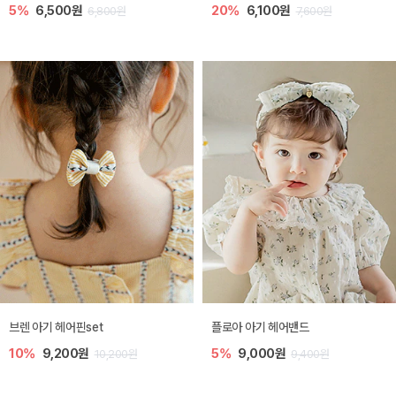
5%
6,500원
20%
6,100원
6,800원
7,600원
브렌 아기 헤어핀set
플로아 아기 헤어밴드
10%
9,200원
5%
9,000원
10,200원
9,400원