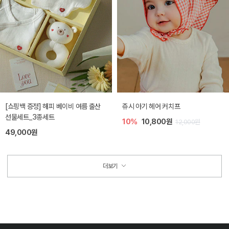
[쇼핑백 증정] 해피 베이비 여름 출산
쥬시 아기 헤어 커치프
선물세트_3종세트
10%
10,800원
12,000원
49,000원
더보기