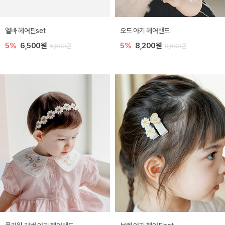
엘바 헤어핀set
오드 아기 헤어밴드
5%
6,500원
5%
8,200원
6,800원
8,600원