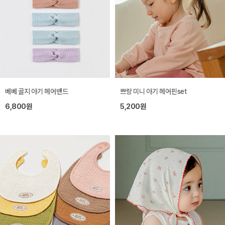
베베 골지 아기 헤어밴드
쁘랑 미니 아기 헤어핀set
6,800원
5,200원