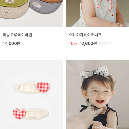
러빙 요루 베이비 빕
슈리 아기 헤어 커치프
14,000원
10%
12,600원
14,000원