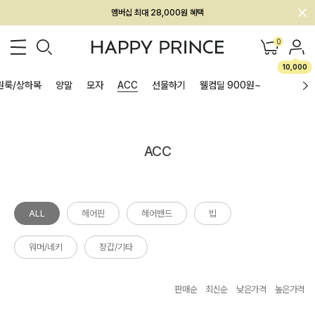
멤버십 최대 28,000원 혜택
0
10,000
원룩/상하복
양말
모자
ACC
선물하기
웰컴딜 900원~
ACC
ALL
헤어핀
헤어밴드
빕
워머/네키
장갑/기타
판매순
최신순
낮은가격
높은가격