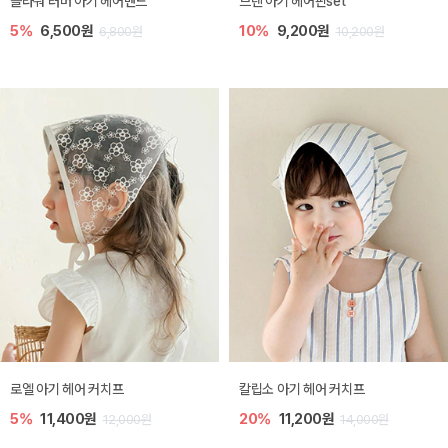
플라워 러버 아기 헤어밴드
브렌 아기 헤어핀set
5%
6,500원
10%
9,200원
6,800원
10,200원
로엘 아기 헤어 커치프
칼립소 아기 헤어 커치프
5%
11,400원
20%
11,200원
12,000원
14,000원