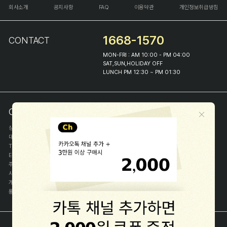
회사소개
공지사항
FAQ
이용약관
개인정보취급방침
1668-1570
CONTACT
MON-FRI : AM 10:00 - PM 04:00
SAT,SUN,HOLIDAY OFF
LUNCH PM 12:30 ~ PM 01:30
COMPANY INFO
상호
(주)해피프린스
대표
이화진
TEL
1668-1570
E-MAIL
help@happyprince.co.kr
주소
서울시 종로구 이화장길 46
사업자등록번호
366-86-00898
개인정보관리자
이화진
통신판매신고번호
제 2018-서울종로-1384 호
[사업자정보확인]