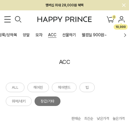
멤버십 최대 28,000원 혜택
0
10,000
원룩/상하복
양말
모자
ACC
선물하기
웰컴딜 900원~
ACC
ALL
헤어핀
헤어밴드
빕
워머/네키
장갑/기타
판매순
최신순
낮은가격
높은가격