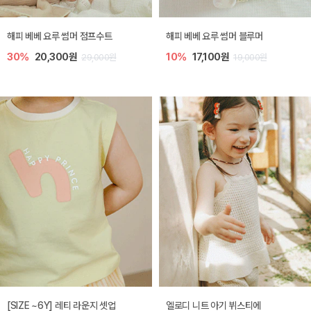
해피 베베 요루 썸머 점프수트
해피 베베 요루 썸머 블루머
30%
20,300원
10%
17,100원
29,000원
19,000원
[SIZE ~6Y] 레티 라운지 셋업
엘로디 니트 아기 뷔스티에