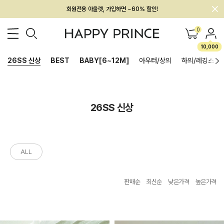
회원전용 아울렛, 가입하면 ~60% 할인!
멤버십 최대 28,000원 혜택
0
10,000
26SS 신상
BEST
BABY[6~12M]
아우터/상의
하의/레깅스
26SS 신상
ALL
판매순
최신순
낮은가격
높은가격