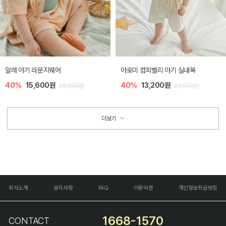
알레 아기 라운지웨어
아로미 컴피벨리 아기 실내복
40%
15,600원
40%
13,200원
26,000원
22,000원
더보기
회사소개
공지사항
FAQ
이용약관
개인정보취급방침
1668-1570
CONTACT