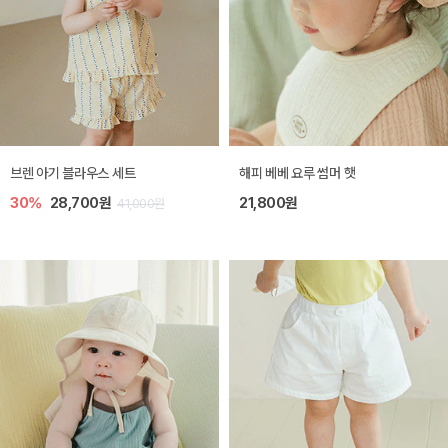
브렌 아기 블라우스 세트
해피 베베 요루 썸머 햇
30%
28,700원
21,800원
41,000원