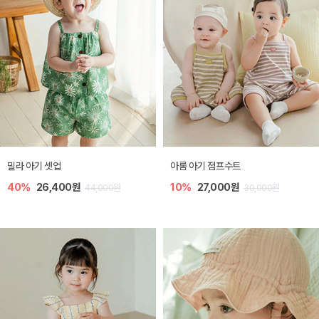
밀라 아기 셋업
아롬 아기 점프수트
40%
26,400원
10%
27,000원
44,000원
30,000원