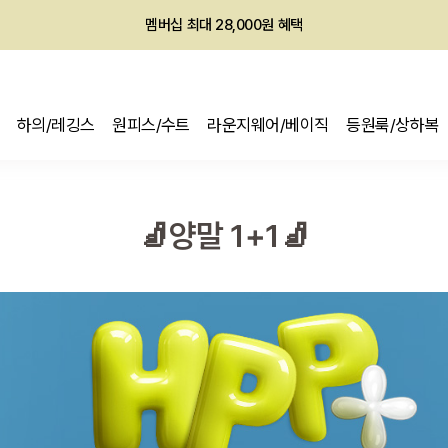
회원전용 아울렛, 가입하면 ~60% 할인!
멤버십 최대 28,000원 혜택
하의/레깅스
원피스/수트
라운지웨어/베이직
등원룩/상하복
🧦양말 1+1🧦