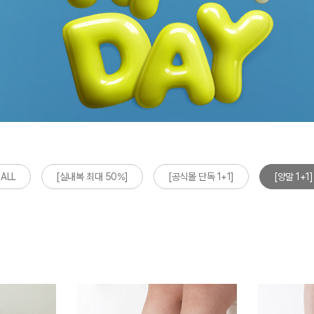
ALL
[실내복 최대 50%]
[공식몰 단독 1+1]
[양말 1+1]