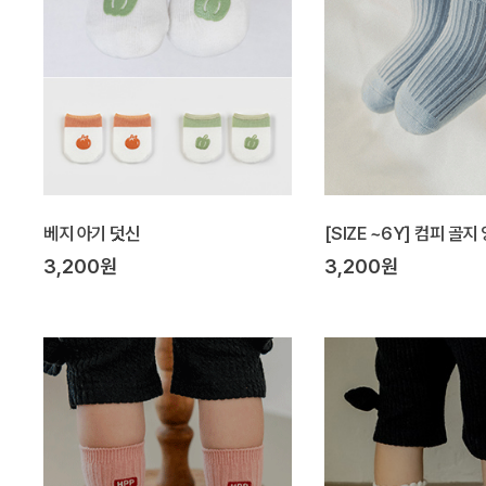
베지 아기 덧신
[SIZE ~6Y] 컴피 골지
3,200원
3,200원