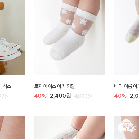
 니삭스
로지 아이스 아기 양말
베다 여름 아
40%
2,400원
40%
2,
00원
4,000원