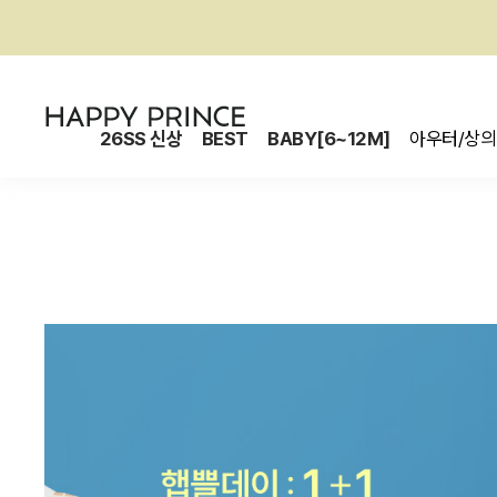
26SS 신상
BEST
BABY[6~12M]
아우터/상의