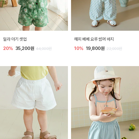
밀라 아기 셋업
해피 베베 요루 썸머 바지
20%
35,200원
10%
19,800원
44,000원
22,000원