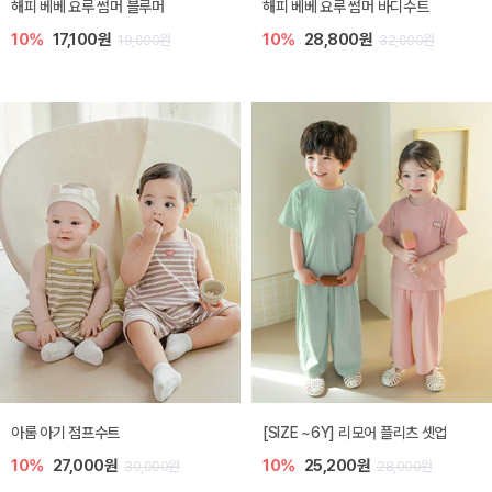
해피 베베 요루 썸머 블루머
해피 베베 요루 썸머 바디수트
10%
17,100원
10%
28,800원
19,000원
32,000원
아롬 아기 점프수트
[SIZE ~6Y] 리모어 플리츠 셋업
10%
27,000원
10%
25,200원
30,000원
28,000원