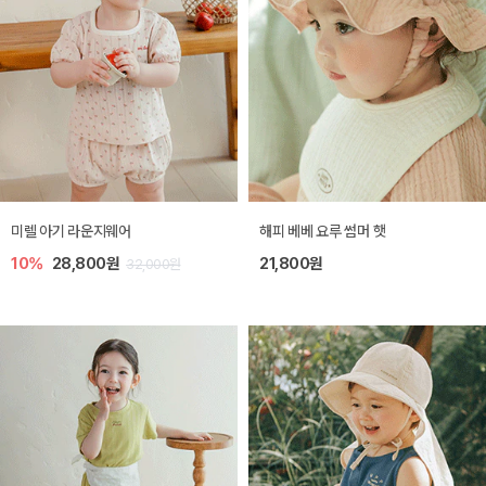
미렐 아기 라운지웨어
해피 베베 요루 썸머 햇
10%
28,800원
21,800원
32,000원