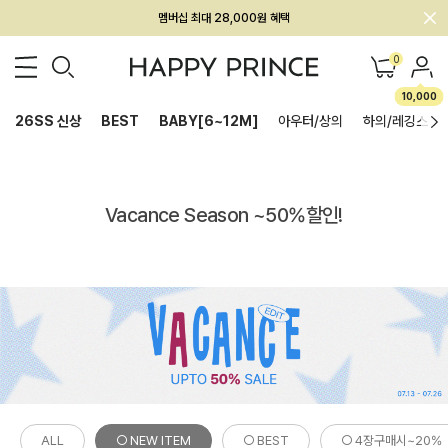
회원전용 아울렛, 가입하면 ~60% 할인!
멤버십 최대 28,000원 혜택
0
10,000
26SS 신상
BEST
BABY[6~12M]
아우터/상의
하의/레깅스
Vacance Season ~50%할인!
ALL
○ NEW ITEM
○ BEST
○ 4장구매시~20%