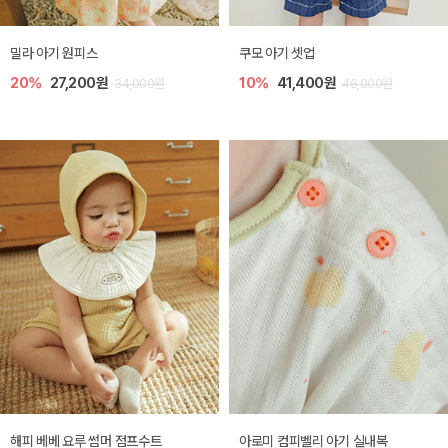
밀라 아기 원피스
쿠모 아기 셋업
20%
27,200원
10%
41,400원
34,000원
46,000원
해피 베베 요루 썸머 점프수트
아로미 컴피벨리 아기 실내복