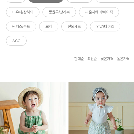
아우터/상하의
등원룩/상하복
라운지웨어/베이직
원피스/수트
모자
선물세트
양말/타이즈
ACC
판매순
최신순
낮은가격
높은가격