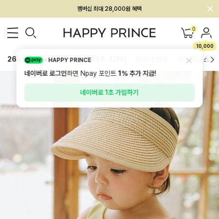
회원전용 아울렛, 가입하면 ~60% 할인!
멤버십 최대 28,000원 혜택
0
10,000
26SS 신상
BEST
BABY[6~12M]
아우터/상의
하의/레깅스
HAPPY PRINCE
네이버로 로그인
하면 Npay 포인트
1%
추가 지급!
네이버로 1초 가입하기