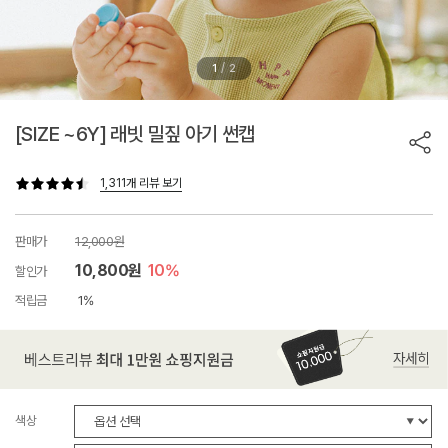
/
1
2
[SIZE ~6Y] 래빗 밀짚 아기 썬캡
1,311개 리뷰 보기
판매가
12,000원
10,800원
10%
할인가
적립금
1%
색상