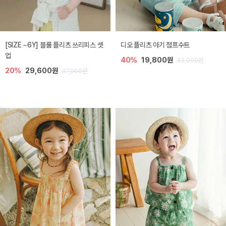
[SIZE ~6Y] 블룸 플리츠 쓰리피스 셋
디오 플리츠 아기 점프수트
업
40%
19,800원
33,000원
20%
29,600원
37,000원