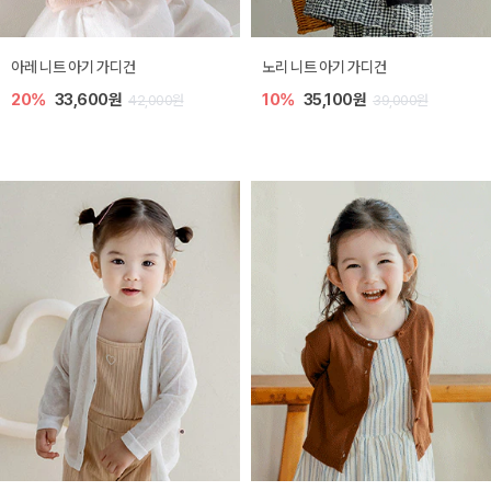
[SIZE ~6Y] 로메이 라운지 셋업
밀라 아기 원피스
30%
18,200원
30%
23,800원
26,000원
34,000원