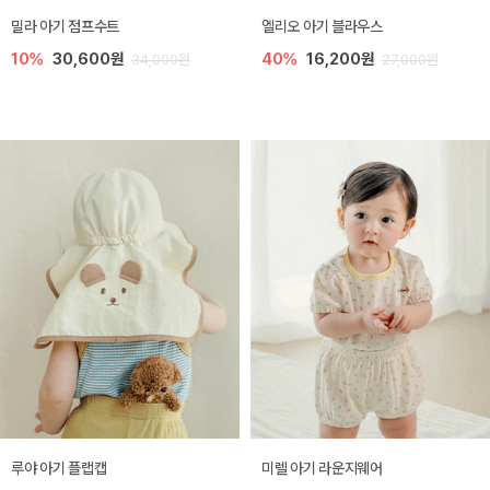
밀라 아기 점프수트
엘리오 아기 블라우스
10%
30,600원
40%
16,200원
34,000원
27,000원
루야 아기 플랩캡
미렐 아기 라운지웨어