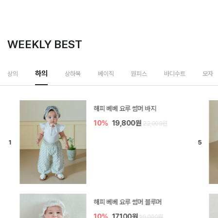
WEEKLY BEST
하의
상의
상하복
베이직
원피스
바디수트
모자
[SIZE ~6Y] 델린 린넨 바지
10%
21,600원
24,000원
듀이 아기 바지
20%
15,200원
19,000원