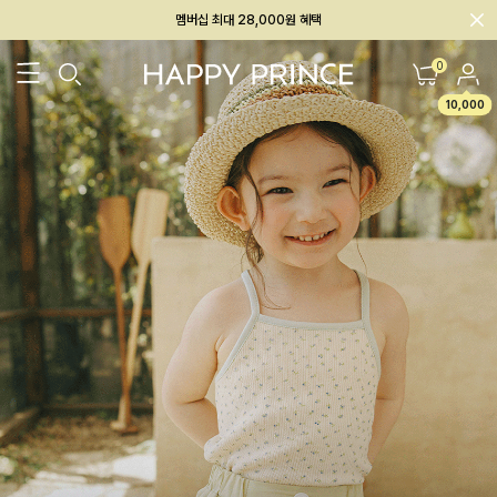
회원전용 아울렛, 가입하면 ~60% 할인!
멤버십 최대 28,000원 혜택
0
10,000
26SS 신상
BEST
BABY[6~12M]
아우터/상의
하의/레깅스