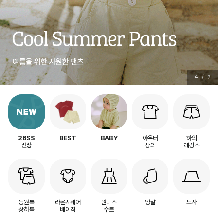
4
/
7
아우터
하의
26SS
BEST
BABY
상의
레깅스
신상
등원룩
라운지웨어
원피스
양말
모자
상하복
베이직
수트