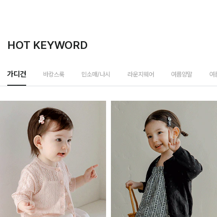
HOT KEYWORD
바캉스룩
가디건
민소매/나시
라운지웨어
여름양말
여