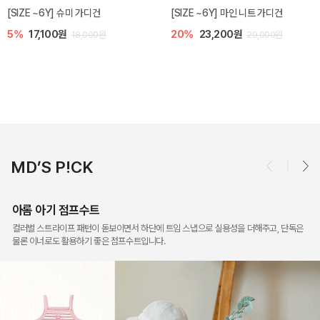
밀라 아기 점프수트
밀라 아기 셋업
10%
30,600원
40%
26,400원
34,000원
44,000원
MD’S P!CK
아롬 아기 점프수트
컬러별 스트라이프 패턴이 돋보이면서 하단에 트임 스냅으로 실용성을 더해주고, 단독은
물론 이너로도 활용하기 좋은 점프수트입니다.