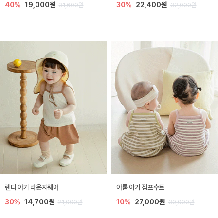
40%
19,000원
30%
22,400원
31,600원
32,000원
렌디 아기 라운지웨어
아롬 아기 점프수트
30%
14,700원
10%
27,000원
21,000원
30,000원