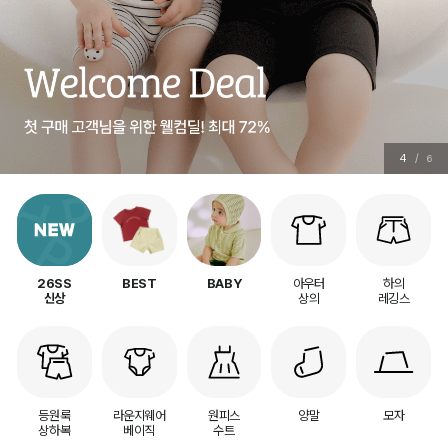
5
/
6
아우터
하의
26SS
BEST
BABY
상의
레깅스
신상
등원룩
라운지웨어
원피스
양말
모자
상하복
베이직
수트