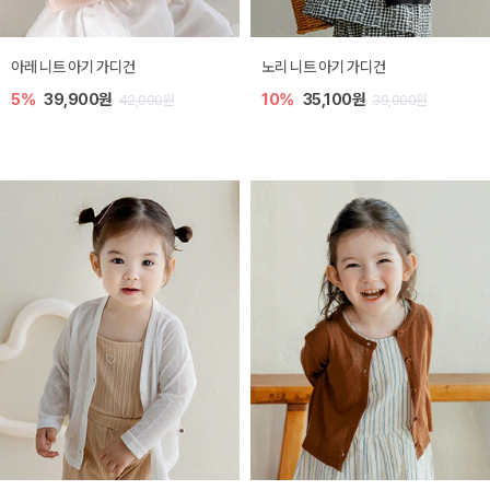
[SIZE ~6Y] 로메이 라운지 셋업
밀라 아기 원피스
10%
23,400원
20%
27,200원
26,000원
34,000원