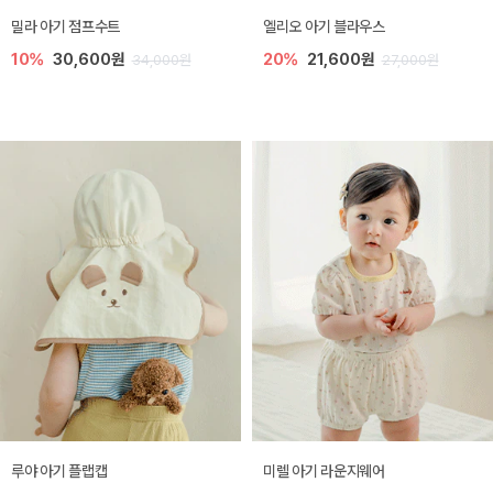
밀라 아기 점프수트
엘리오 아기 블라우스
10%
30,600원
20%
21,600원
34,000원
27,000원
루야 아기 플랩캡
미렐 아기 라운지웨어