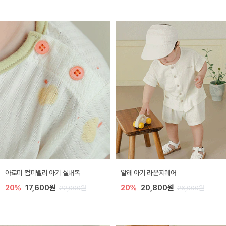
아로미 컴피벨리 아기 실내복
알레 아기 라운지웨어
20%
17,600원
20%
20,800원
22,000원
26,000원