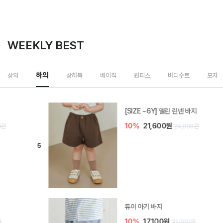
WEEKLY BEST
하의
상의
상하복
베이직
원피스
바디수트
모자
[SIZE ~6Y] 델린 린넨 바지
10%
21,600원
24,000원
듀이 아기 바지
10%
17,100원
19,000원