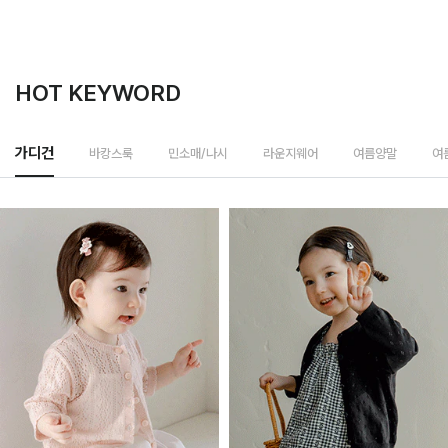
HOT KEYWORD
바캉스룩
가디건
민소매/나시
라운지웨어
여름양말
여