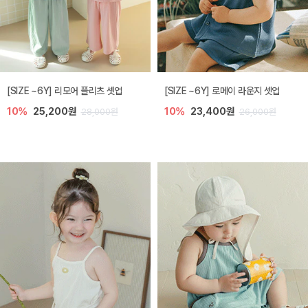
[SIZE ~6Y] 리모어 플리츠 셋업
[SIZE ~6Y] 로메이 라운지 셋업
10%
25,200원
10%
23,400원
28,000원
26,000원