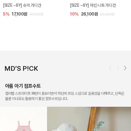
밀라 아기 점프수트
밀라 아기 셋업
10%
30,600원
20%
35,200원
34,000원
44,000원
MD’S P!CK
아롬 아기 점프수트
컬러별 스트라이프 패턴이 돋보이면서 하단에 트임 스냅으로 실용성을 더해주고, 단독은
물론 이너로도 활용하기 좋은 점프수트입니다.