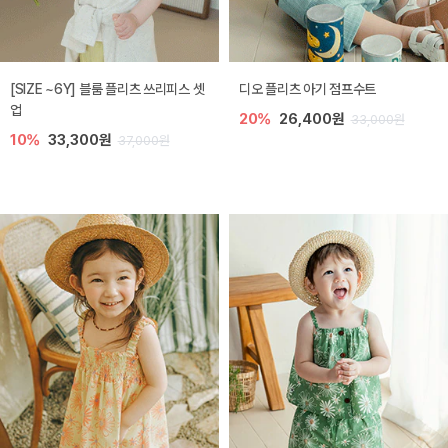
[SIZE ~6Y] 블룸 플리츠 쓰리피스 셋
디오 플리츠 아기 점프수트
업
20%
26,400원
33,000원
10%
33,300원
37,000원