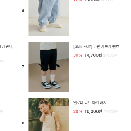
[SIZE ~6Y] 라핀 카프리 팬츠
30%
14,700원
21,000원
엘로디 니트 아기 바지
20%
16,000원
20,000원