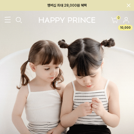
회원전용 아울렛, 가입하면 ~60% 할인!
멤버십 최대 28,000원 혜택
0
10,000
26SS 신상
BEST
BABY[6~12M]
아우터/상의
하의/레깅스