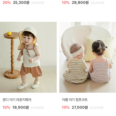
20%
25,300원
10%
28,800원
31,600원
32,000원
렌디 아기 라운지웨어
아롬 아기 점프수트
10%
18,900원
10%
27,000원
21,000원
30,000원