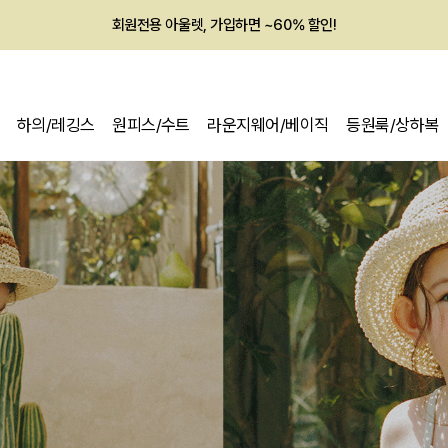
회원전용 아울렛, 가입하면 ~60% 할인!
멤버십 최대 28,000원 혜택
하의/레깅스
원피스/수트
라운지웨어/베이직
등원룩/상하복