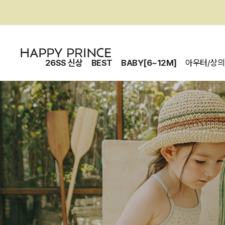
26SS 신상
BEST
BABY[6~12M]
아우터/상의