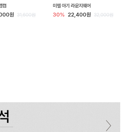
랩캡
미렐 아기 라운지웨어
,000원
30%
22,400원
31,600원
32,000원