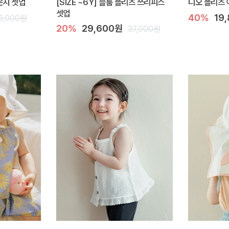
라운지 셋업
[SIZE ~6Y] 블룸 플리츠 쓰리피스
디오 플리츠 
셋업
40%
19
6,000원
20%
29,600원
37,000원