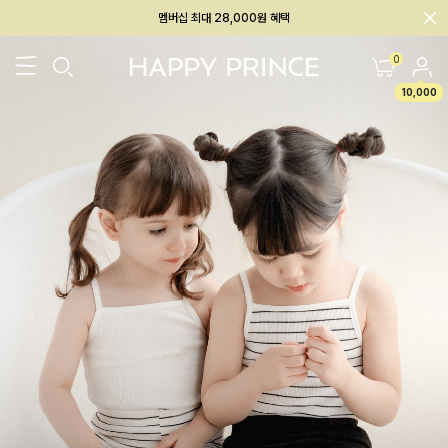
회원전용 아울렛, 가입하면 ~60% 할인!
멤버십 최대 28,000원 혜택
0
10,000
26SS 신상
BEST
BABY[6~12M]
아우터/상의
하의/레깅스