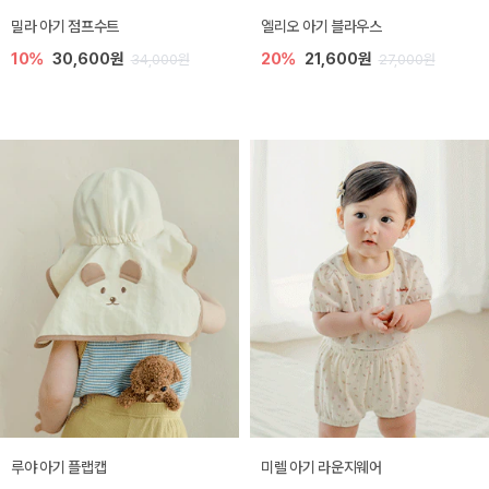
밀라 아기 점프수트
엘리오 아기 블라우스
10%
30,600원
20%
21,600원
34,000원
27,000원
루야 아기 플랩캡
미렐 아기 라운지웨어