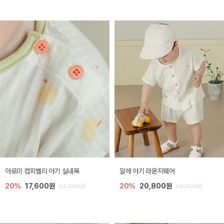
아로미 컴피벨리 아기 실내복
알레 아기 라운지웨어
20%
17,600원
20%
20,800원
22,000원
26,000원