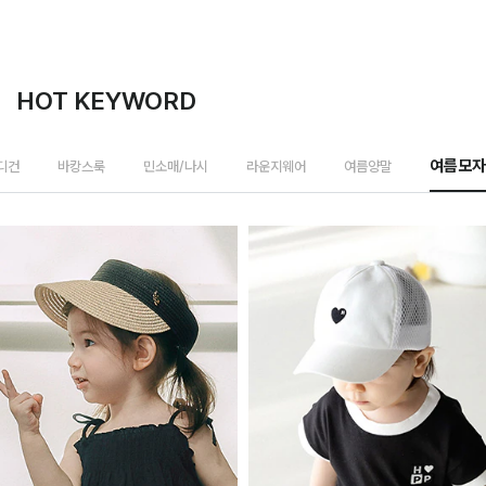
HOT KEYWORD
가디건
바캉스룩
민소매/나시
라운지웨어
여름양말
여