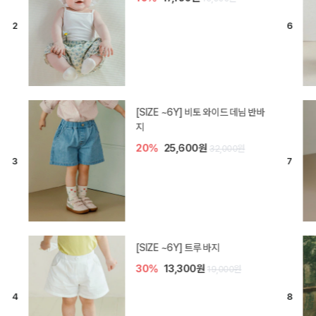
[SIZE ~6Y] 라핀 카프리 팬츠
30%
14,700원
21,000원
엘로디 니트 아기 바지
20%
16,000원
20,000원