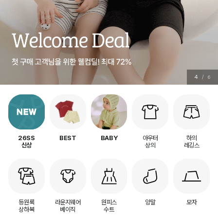
4
/
6
아우터
하의
26SS
BEST
BABY
상의
레깅스
신상
등원룩
라운지웨어
원피스
양말
모자
상하복
베이직
수트