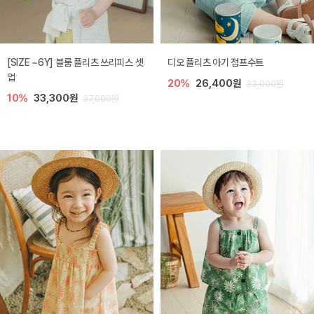
[SIZE ~6Y] 블룸 플리츠 쓰리피스 셋
디오 플리츠 아기 점프수트
업
20%
26,400원
33,000원
10%
33,300원
37,000원