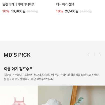
[SIZE ~6Y] 슈미 가디건
[SIZE ~6Y] 마인 니트 가디건
5%
17,100원
10%
26,100원
18,000원
29,000원
MD’S P!CK
아롬 아기 점프수트
컬러별 스트라이프 패턴이 돋보이면서 하단에 트임 스냅으로 실용성을 더해주고, 단독은
물론 이너로도 활용하기 좋은 점프수트입니다.