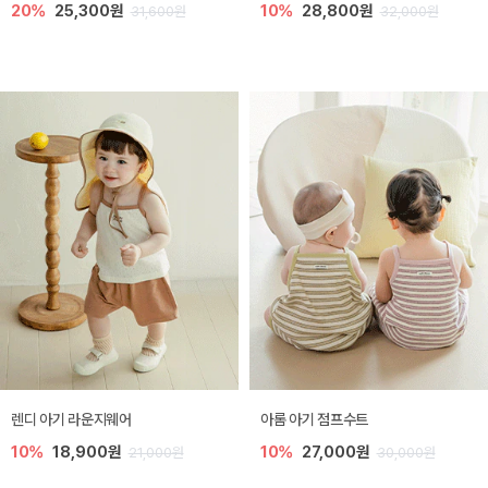
20%
25,300원
10%
28,800원
31,600원
32,000원
렌디 아기 라운지웨어
아롬 아기 점프수트
10%
18,900원
10%
27,000원
21,000원
30,000원