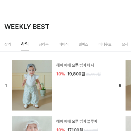
WEEKLY BEST
하의
상의
상하복
베이직
원피스
바디수트
모자
[SIZE ~6Y] 델린 린넨 바지
10%
21,600원
24,000원
듀이 아기 바지
10%
17,100원
19,000원