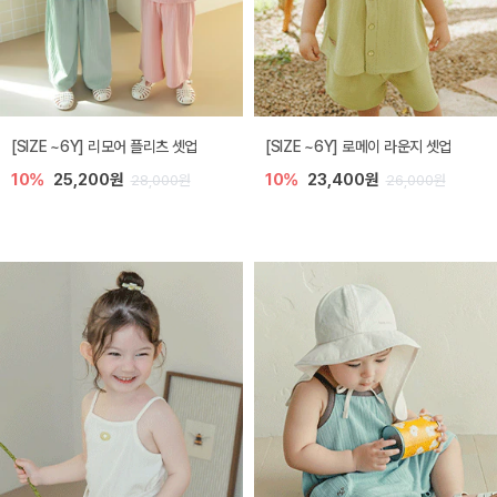
[SIZE ~6Y] 리모어 플리츠 셋업
[SIZE ~6Y] 로메이 라운지 셋업
10%
25,200원
10%
23,400원
28,000원
26,000원