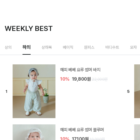
WEEKLY BEST
하의
상의
상하복
베이직
원피스
바디수트
모자
[SIZE ~6Y] 델린 린넨 바지
10%
21,600원
24,000원
듀이 아기 바지
10%
17,100원
19,000원