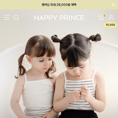
회원전용 아울렛, 가입하면 ~60% 할인!
멤버십 최대 28,000원 혜택
0
10,000
26SS 신상
BEST
BABY[6~12M]
아우터/상의
하의/레깅스