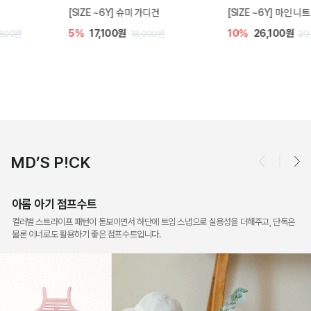
[SIZE ~6Y] 슈미 가디건
[SIZE ~6Y] 마인 니트 가디건
5%
17,100원
10%
26,100원
18,000원
29,000원
MD’S P!CK
아롬 아기 점프수트
컬러별 스트라이프 패턴이 돋보이면서 하단에 트임 스냅으로 실용성을 더해주고, 단독은
물론 이너로도 활용하기 좋은 점프수트입니다.