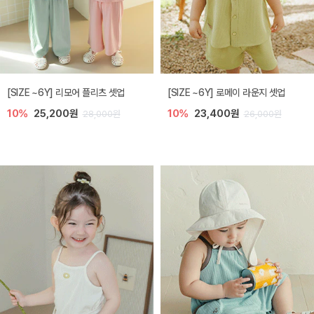
[SIZE ~6Y] 리모어 플리츠 셋업
[SIZE ~6Y] 로메이 라운지 셋업
10%
25,200원
10%
23,400원
28,000원
26,000원