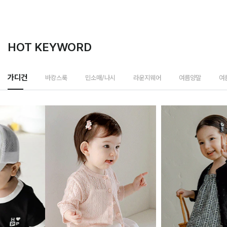
HOT KEYWORD
가디건
바캉스룩
민소매/나시
라운지웨어
여름양말
여