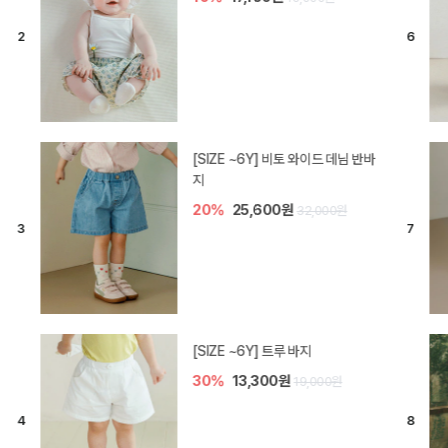
[SIZE ~6Y] 라핀 카프리 팬츠
30%
14,700원
21,000원
엘로디 니트 아기 바지
20%
16,000원
20,000원