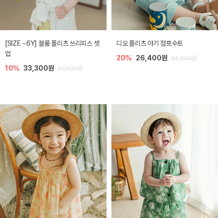
[SIZE ~6Y] 블룸 플리츠 쓰리피스 셋
디오 플리츠 아기 점프수트
업
20%
26,400원
33,000원
10%
33,300원
37,000원