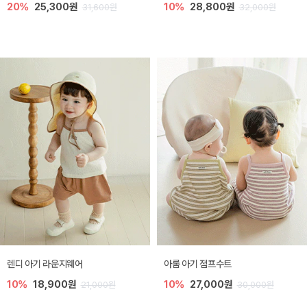
20%
25,300원
10%
28,800원
31,600원
32,000원
렌디 아기 라운지웨어
아롬 아기 점프수트
10%
18,900원
10%
27,000원
21,000원
30,000원