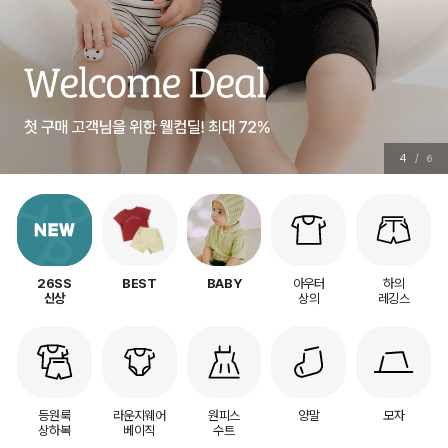
4
/
6
아우터
하의
26SS
BEST
BABY
상의
레깅스
신상
등원룩
라운지웨어
원피스
양말
모자
상하복
베이직
수트