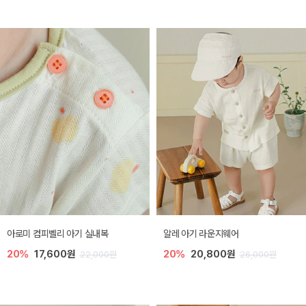
아로미 컴피벨리 아기 실내복
알레 아기 라운지웨어
20%
17,600원
20%
20,800원
22,000원
26,000원