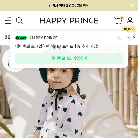
회원전용 아울렛, 가입하면 ~60% 할인!
멤버십 최대 28,000원 혜택
0
10,000
26SS 신상
BEST
BABY[6~12M]
아우터/상의
하의/레깅스
HAPPY PRINCE
네이버로 로그인
하면 Npay 포인트
1%
추가 지급!
네이버로 1초 가입하기