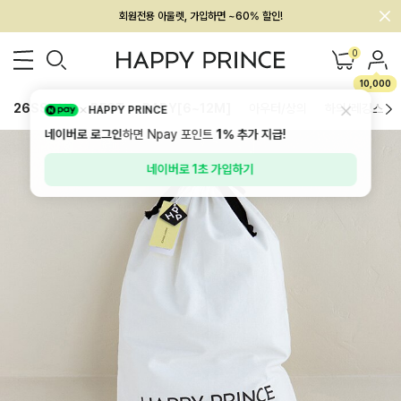
회원전용 아울렛, 가입하면 ~60% 할인!
멤버십 최대 28,000원 혜택
0
10,000
26SS 신상
BEST
BABY[6~12M]
아우터/상의
하의/레깅스
HAPPY PRINCE
네이버로 로그인
하면 Npay 포인트
1%
추가 지급!
네이버로 1초 가입하기