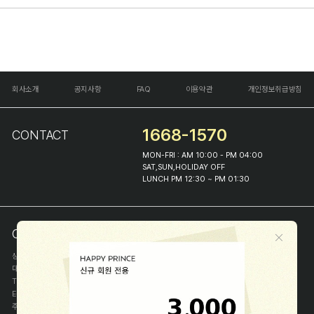
회사소개
공지사항
FAQ
이용약관
개인정보취급방침
1668-1570
CONTACT
MON-FRI : AM 10:00 - PM 04:00
SAT,SUN,HOLIDAY OFF
LUNCH PM 12:30 ~ PM 01:30
COMPANY INFO
상호
(주)해피프린스
대표
이화진
TEL
1668-1570
E-MAIL
help@happyprince.co.kr
주소
서울시 종로구 이화장길 46