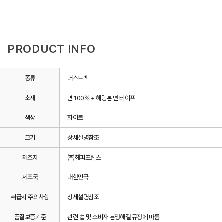
PRODUCT INFO
종류
더스트백
소재
면 100% + 헤링본 면 테이프
색상
화이트
크기
상세설명참조
제조자
㈜해피프린스
제조국
대한민국
취급시 주의사항
상세설명참조
품질보증기준
관련 법 및 소비자 분쟁해결 규정에 따름