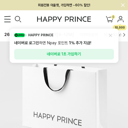
회원전용 아울렛, 가입하면 ~60% 할인!
멤버십 최대 28,000원 혜택
0
10,000
26SS 신상
BEST
BABY[6~12M]
아우터/상의
하의/레깅스
HAPPY PRINCE
네이버로 로그인
하면 Npay 포인트
1%
추가 지급!
네이버로 1초 가입하기