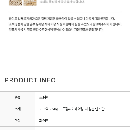
PRODUCT INFO
종류
쇼핑백
소재
아코팩 250g + 무광라미네이팅, 헤링본 면스판
색상
화이트