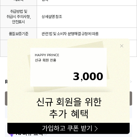
취급방법 및
취급시 주의사항,
상세설명 참조
안전표시
품질보증기준
관련 법 및 소비자 분쟁해결 규정에 따름
A/S 책임자와
해피프린스/1668-1570
전화번호