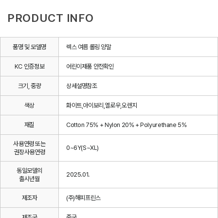
PRODUCT INFO
품명 및 모델명
렉스 여름 롤링 양말
KC 인증정보
어린이제품 안전확인
크기, 중량
상세설명참조
색상
화이트,아이보리,옐로우,오렌지
재질
Cotton 75% + Nylon 20% + Polyurethane 5%
사용연령 또는
0~6Y(S~XL)
권장사용연령
동일모델의
2025.01.
출시년월
제조자
(주)해피프린스
제조국
중국