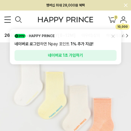
회원전용 아울렛, 가입하면 ~60% 할인!
멤버십 최대 28,000원 혜택
0
10,000
26SS 신상
BEST
BABY[6~12M]
아우터/상의
하의/레깅스
HAPPY PRINCE
네이버로 로그인
하면 Npay 포인트
1%
추가 지급!
네이버로 1초 가입하기