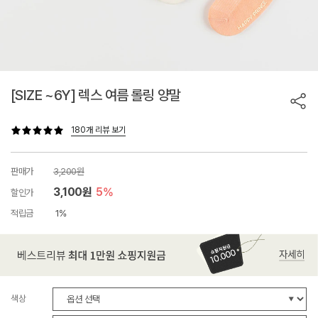
[SIZE ~6Y] 렉스 여름 롤링 양말
180개 리뷰 보기
판매가
3,200원
3,100원
5%
할인가
적립금
1%
색상