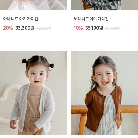
[SIZE ~6Y] 로메이 라운지 셋업
밀라 아기 원피스
30%
18,200원
30%
23,800원
26,000원
34,000원