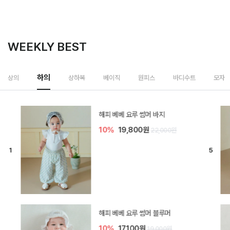
WEEKLY BEST
하의
상의
상하복
베이직
원피스
바디수트
모자
[SIZE ~6Y] 델린 린넨 바지
10%
21,600원
24,000원
듀이 아기 바지
20%
15,200원
19,000원