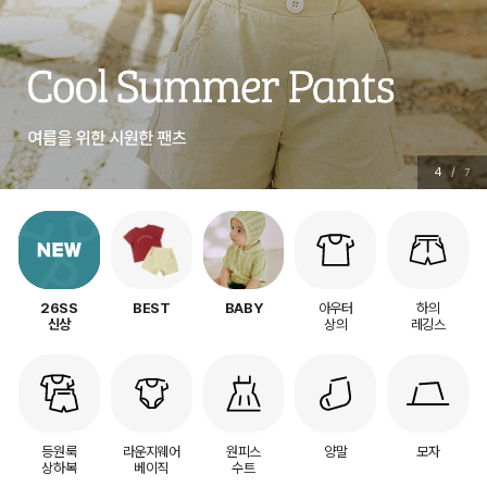
5
/
7
아우터
하의
26SS
BEST
BABY
상의
레깅스
신상
등원룩
라운지웨어
원피스
양말
모자
상하복
베이직
수트