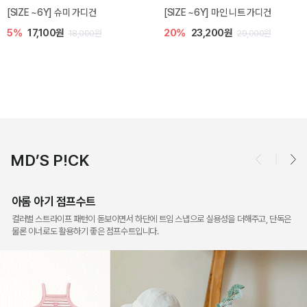
밀라 아기 점프수트
밀라 아기 셋업
10%
30,600원
40%
26,400원
34,000원
44,000원
MD’S P!CK
아롬 아기 점프수트
컬러별 스트라이프 패턴이 돋보이면서 하단에 트임 스냅으로 실용성을 더해주고, 단독은
물론 이너로도 활용하기 좋은 점프수트입니다.