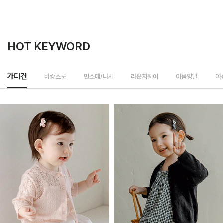
HOT KEYWORD
바캉스룩
가디건
민소매/나시
라운지웨어
여름양말
여