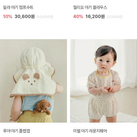
밀라 아기 점프수트
엘리오 아기 블라우스
10%
30,600원
40%
16,200원
34,000원
27,000원
루야 아기 플랩캡
미렐 아기 라운지웨어