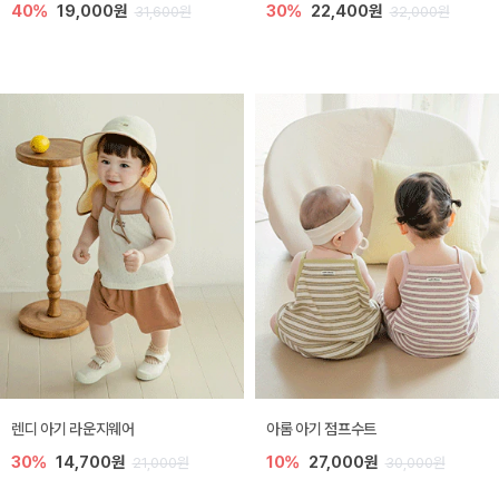
40%
19,000원
30%
22,400원
31,600원
32,000원
렌디 아기 라운지웨어
아롬 아기 점프수트
30%
14,700원
10%
27,000원
21,000원
30,000원