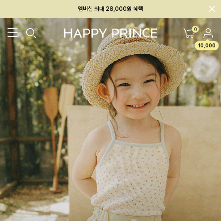
회원전용 아울렛, 가입하면 ~60% 할인!
멤버십 최대 28,000원 혜택
0
10,000
26SS 신상
BEST
BABY[6~12M]
아우터/상의
하의/레깅스