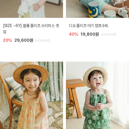
[SIZE ~6Y] 블룸 플리츠 쓰리피스 셋
디오 플리츠 아기 점프수트
업
40%
19,800원
33,000원
20%
29,600원
37,000원