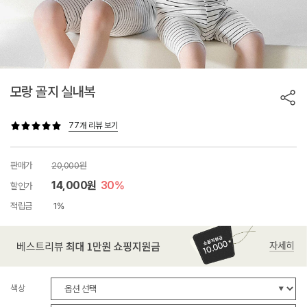
모랑 골지 실내복
77개 리뷰 보기
판매가
20,000원
14,000원
30%
할인가
적립금
1%
색상