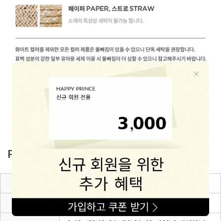
PRODUCT INFO
제품소재
Rayon 81% + Polyester 13% + Polyurethane 6%
색상
블랙