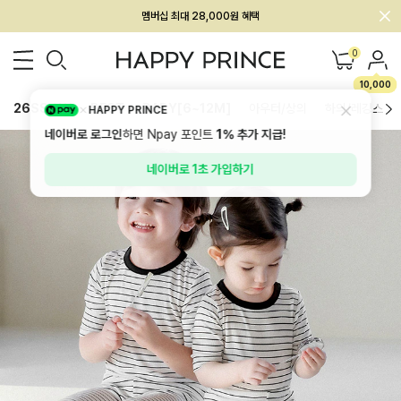
회원전용 아울렛, 가입하면 ~60% 할인!
멤버십 최대 28,000원 혜택
0
10,000
26SS 신상
BEST
BABY[6~12M]
아우터/상의
하의/레깅스
HAPPY PRINCE
네이버로 로그인
하면 Npay 포인트
1%
추가 지급!
네이버로 1초 가입하기