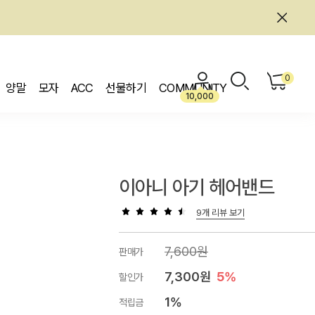
0
양말
모자
ACC
선물하기
COMMUNITY
10,000
이아니 아기 헤어밴드
9개 리뷰 보기
7,600원
판매가
7,300원
5%
할인가
1%
적립금