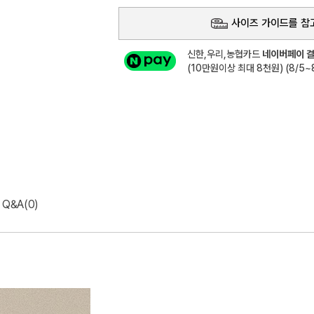
사이즈 가이드를 참
신한,우리,농협카드
네이버페이 결
(10만원이상 최대 8천원) (8/5~8
Q&A(0)