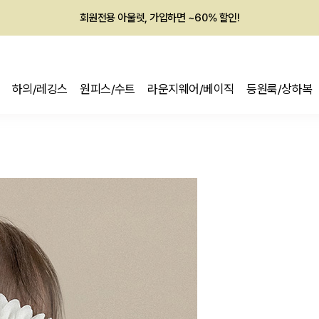
회원전용 아울렛, 가입하면 ~60% 할인!
멤버십 최대 28,000원 혜택
하의/레깅스
원피스/수트
라운지웨어/베이직
등원룩/상하복