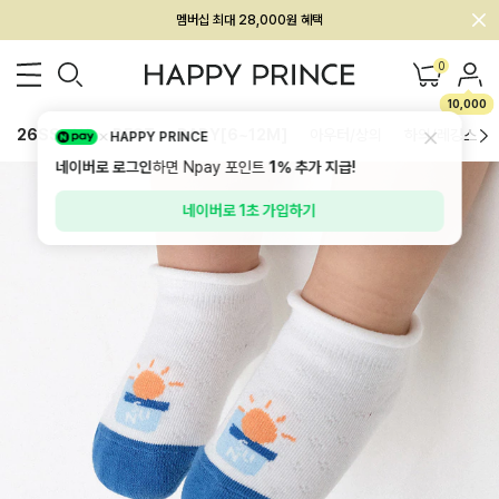
회원전용 아울렛, 가입하면 ~60% 할인!
멤버십 최대 28,000원 혜택
0
10,000
26SS 신상
BEST
BABY[6~12M]
아우터/상의
하의/레깅스
HAPPY PRINCE
네이버로 로그인
하면 Npay 포인트
1%
추가 지급!
네이버로 1초 가입하기