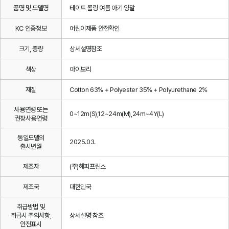
품명 및 모델명
테이트 롤링 여름 아기 양말
KC 인증정보
어린이제품 안전확인
크기, 중량
상세설명참조
색상
아이보리
재질
Cotton 63% + Polyester 35% + Polyurethane 2%
사용연령 또는
0~12m(S),12~24m(M),24m~4Y(L)
권장사용연령
동일모델의
2025.03.
출시년월
제조자
(주)해피프린스
제조국
대한민국
취급방법 및
취급시 주의사항,
상세설명 참조
안전표시