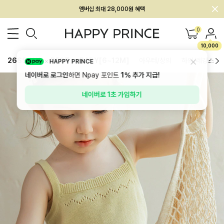
회원전용 아울렛, 가입하면 ~60% 할인!
멤버십 최대 28,000원 혜택
0
10,000
26SS 신상
BEST
BABY[6~12M]
아우터/상의
하의/레깅스
HAPPY PRINCE
네이버로 로그인
하면 Npay 포인트
1%
추가 지급!
네이버로 1초 가입하기