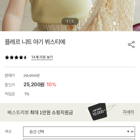
/
1
5
플레르 니트 아기 뷔스티에
14개 리뷰 보기
판매가
28,000원
25,200원
10%
할인가
적립금
1%
색상