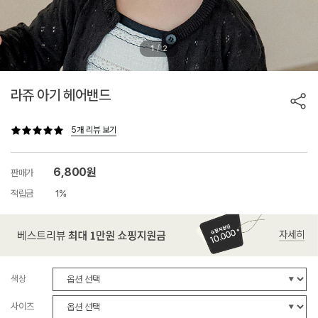
/
1
2
라쥬 아기 헤어밴드
5개 리뷰 보기
6,800원
판매가
적립금
1%
색상
사이즈