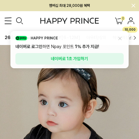
멤버십 최대 28,000원 혜택
0
10,000
26SS 신상
BEST
BABY[6~12M]
아우터/상의
하의/레깅스
HAPPY PRINCE
네이버로 로그인
하면 Npay 포인트
1%
추가 지급!
네이버로 1초 가입하기