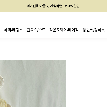
회원전용 아울렛, 가입하면 ~60% 할인!
멤버십 최대 28,000원 혜택
하의/레깅스
원피스/수트
라운지웨어/베이직
등원룩/상하복