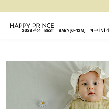
26SS 신상
BEST
BABY[6~12M]
아우터/상의