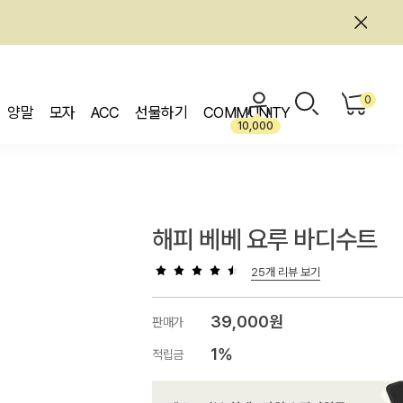
0
양말
모자
ACC
선물하기
COMMUNITY
10,000
해피 베베 요루 바디수트
25개 리뷰 보기
39,000원
판매가
1%
적립금