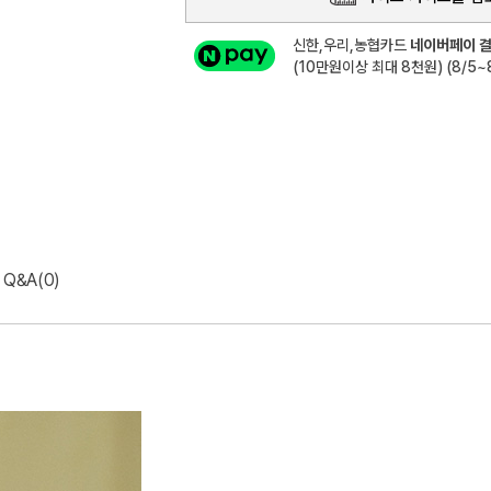
신한,우리,농협카드
네이버페이 결
(10만원이상 최대 8천원) (8/5~8
Q&A(0)