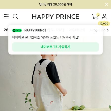
회원전용 아울렛, 가입하면 ~60% 할인!
멤버십 최대 28,000원 혜택
0
10,000
26SS 신상
BEST
BABY[6~12M]
아우터/상의
하의/레깅스
HAPPY PRINCE
네이버로 로그인
하면 Npay 포인트
1%
추가 지급!
네이버로 1초 가입하기