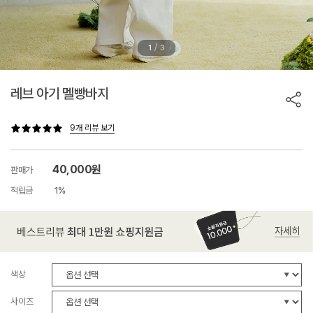
/
1
3
레브 아기 멜빵바지
9개 리뷰 보기
40,000원
판매가
적립금
1%
색상
사이즈