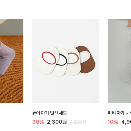
듀이 아기 덧신 세트
피비 아기 니
30%
2,300원
10%
4,
3,200원