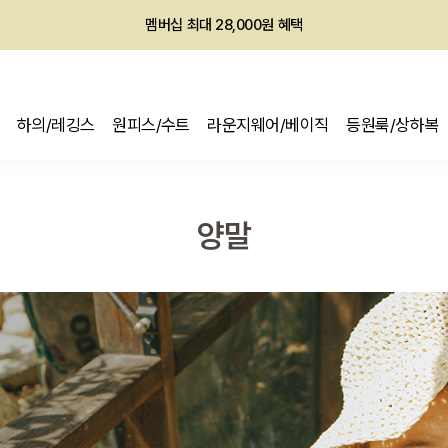
멤버십 최대 28,000원 혜택
하의/레깅스
원피스/수트
라운지웨어/베이직
등원룩/상하복
양말