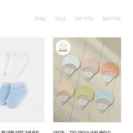
판매순
최신순
낮은가격순
높은가격순
Y] 젠 여름 양말 2색세트
[SIZE ~7Y] 아이스크림 쿨링슈