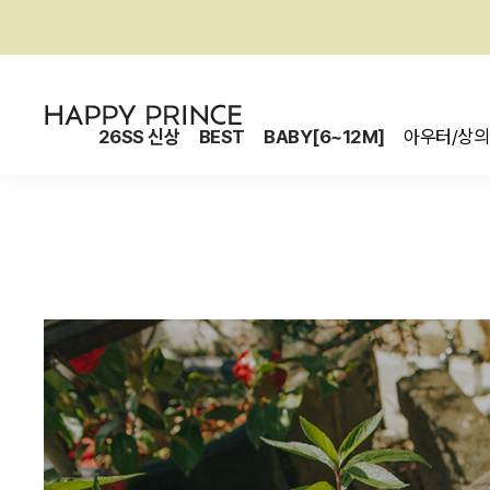
26SS 신상
BEST
BABY[6~12M]
아우터/상의