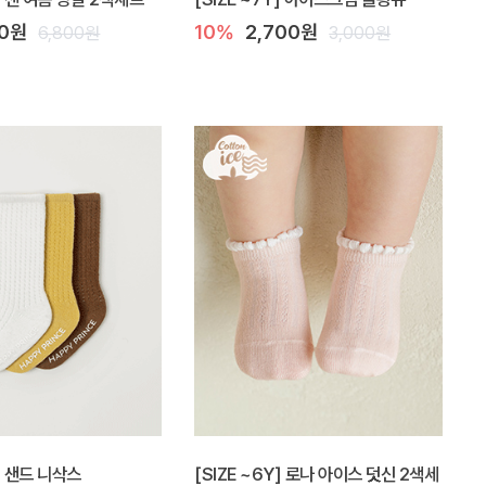
00원
10%
2,700원
6,800원
3,000원
Y] 샌드 니삭스
[SIZE ~6Y] 로나 아이스 덧신 2색세