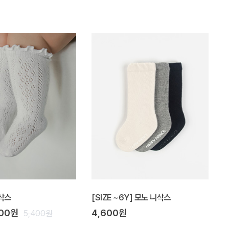
삭스
[SIZE ~6Y] 모노 니삭스
900원
4,600원
5,400원