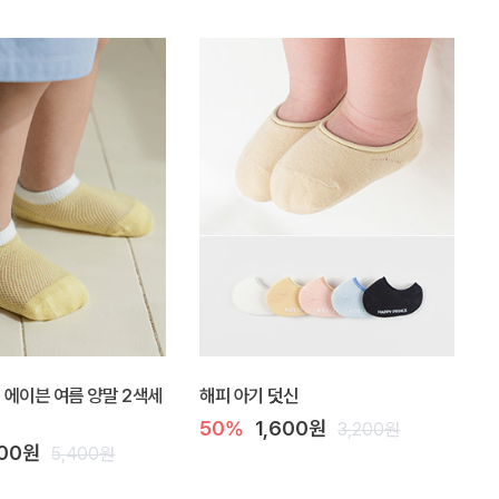
Y] 에이븐 여름 양말 2색세
해피 아기 덧신
50%
1,600원
3,200원
900원
5,400원