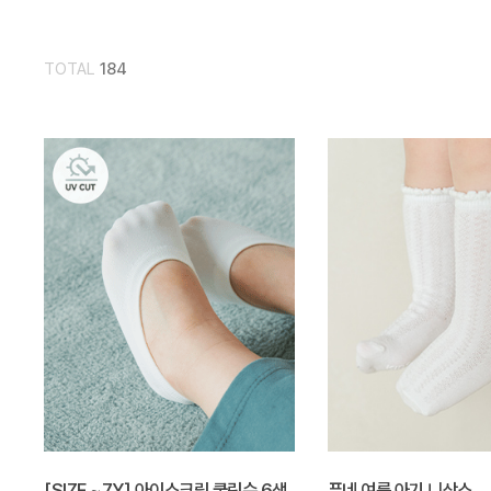
TOTAL
184
[SIZE ~7Y] 아이스크림 쿨링슈 6색
퓨네 여름 아기 니삭스