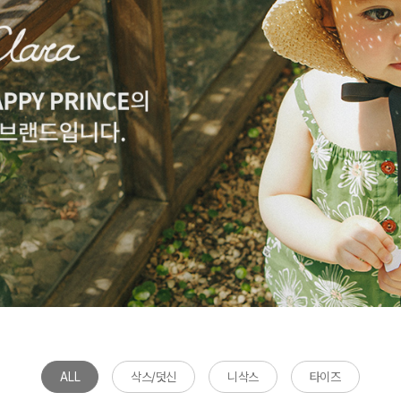
ALL
삭스/덧신
니삭스
타이즈