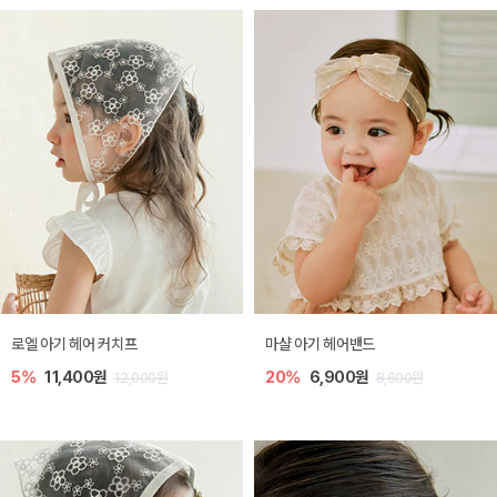
로엘 아기 헤어 커치프
마샬 아기 헤어밴드
5%
11,400원
20%
6,900원
12,000원
8,600원