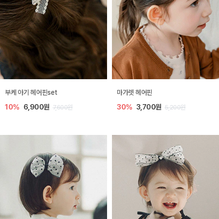
부케 아기 헤어핀set
마가렛 헤어핀
10%
6,900원
30%
3,700원
7,600원
5,200원