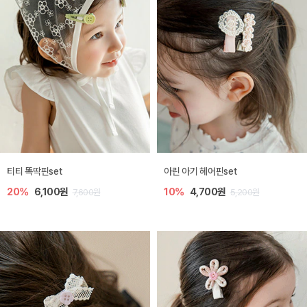
티티 똑딱핀set
아린 아기 헤어핀set
20%
6,100원
10%
4,700원
7,600원
5,200원