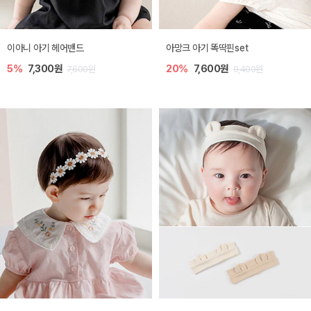
이아니 아기 헤어밴드
아망크 아기 똑딱핀set
5%
7,300원
20%
7,600원
7,600원
9,400원