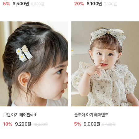
5%
6,500원
20%
6,100원
6,800원
7,600원
브렌 아기 헤어핀set
플로아 아기 헤어밴드
10%
9,200원
5%
9,000원
10,200원
9,400원