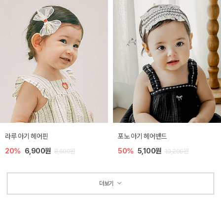
라루 아기 헤어핀
포노 아기 헤어밴드
20%
6,900원
50%
5,100원
8,600원
10,200원
더보기