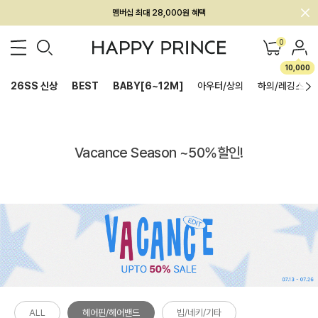
멤버십 최대 28,000원 혜택
0
10,000
26SS 신상
BEST
BABY[6~12M]
아우터/상의
하의/레깅스
Vacance Season ~50%할인!
ALL
헤어핀/헤어밴드
빕/네키/기타