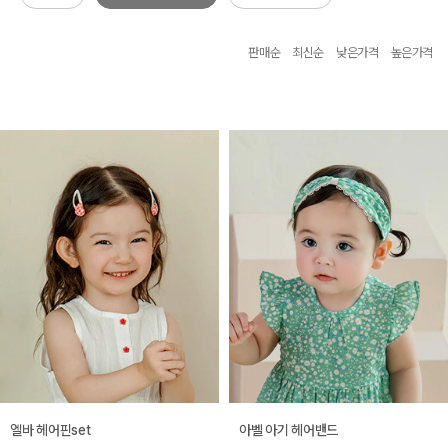
판매순
최신순
낮은가격
높은가격
엘바 헤어핀set
아벨 아기 헤어밴드