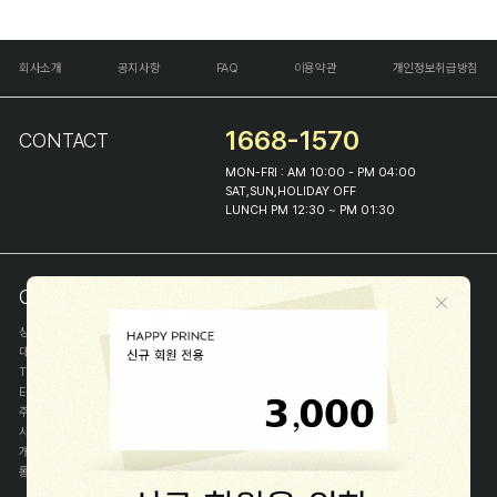
회사소개
공지사항
FAQ
이용약관
개인정보취급방침
1668-1570
CONTACT
MON-FRI : AM 10:00 - PM 04:00
SAT,SUN,HOLIDAY OFF
LUNCH PM 12:30 ~ PM 01:30
COMPANY INFO
상호
(주)해피프린스
대표
이화진
TEL
1668-1570
E-MAIL
help@happyprince.co.kr
주소
서울시 종로구 이화장길 46
사업자등록번호
366-86-00898
개인정보관리자
이화진
통신판매신고번호
제 2018-서울종로-1384 호
[사업자정보확인]