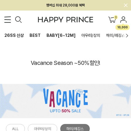
멤버십 최대 28,000원 혜택
0
10,000
26SS 신상
BEST
BABY[6~12M]
아우터/상의
하의/레깅스
Vacance Season ~50%할인!
ALL
아우터/상의
하의/레깅스