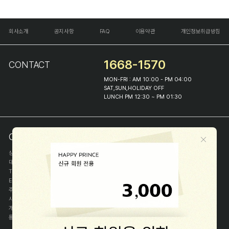
회사소개
공지사항
FAQ
이용약관
개인정보취급방침
1668-1570
CONTACT
MON-FRI : AM 10:00 - PM 04:00
SAT,SUN,HOLIDAY OFF
LUNCH PM 12:30 ~ PM 01:30
COMPANY INFO
상호
(주)해피프린스
대표
이화진
TEL
1668-1570
E-MAIL
help@happyprince.co.kr
주소
서울시 종로구 이화장길 46
사업자등록번호
366-86-00898
개인정보관리자
이화진
통신판매신고번호
제 2018-서울종로-1384 호
[사업자정보확인]