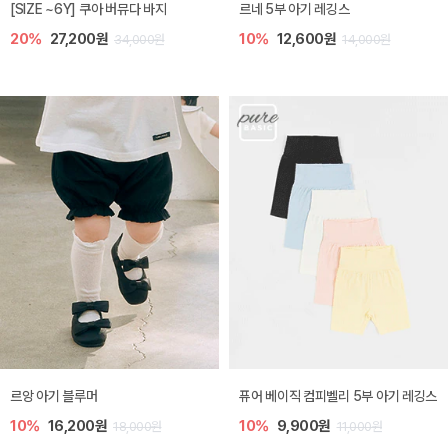
[SIZE ~6Y] 쿠아 버뮤다 바지
르네 5부 아기 레깅스
20%
27,200원
10%
12,600원
34,000원
14,000원
르앙 아기 블루머
퓨어 베이직 컴피벨리 5부 아기 레깅스
10%
16,200원
10%
9,900원
18,000원
11,000원