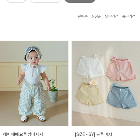
판매순
최신순
낮은가격
높은가격
해피 베베 요루 썸머 바지
[SIZE ~6Y] 트루 바지