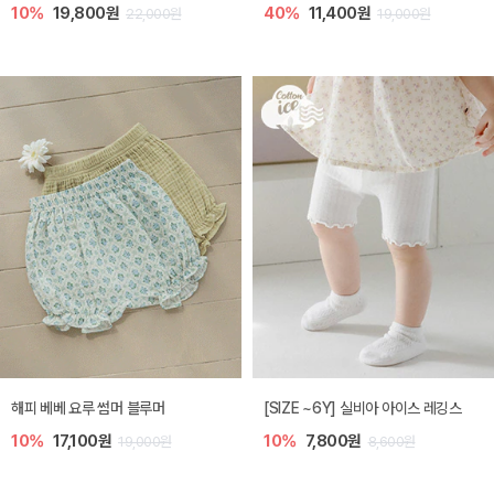
10%
19,800원
40%
11,400원
22,000원
19,000원
해피 베베 요루 썸머 블루머
[SIZE ~6Y] 실비아 아이스 레깅스
10%
17,100원
10%
7,800원
19,000원
8,600원