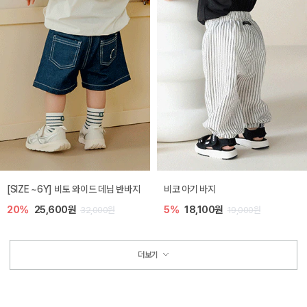
[SIZE ~6Y] 비토 와이드 데님 반바지
비코 아기 바지
20%
25,600원
5%
18,100원
32,000원
19,000원
더보기