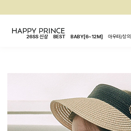
26SS 신상
BEST
BABY[6~12M]
아우터/상의