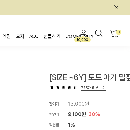
0
양말
모자
ACC
선물하기
COMMUNITY
10,000
[SIZE ~6Y] 토트 아기 밀
775개 리뷰 보기
13,000원
판매가
9,100원
30%
할인가
1%
적립금