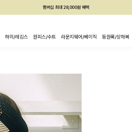
회원전용 아울렛, 가입하면 ~60% 할인!
멤버십 최대 28,000원 혜택
하의/레깅스
원피스/수트
라운지웨어/베이직
등원룩/상하복