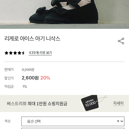
리게로 아이스 아기 니삭스
439개 리뷰 보기
판매가
3,200원
2,600원
20%
할인가
적립금
1%
색상