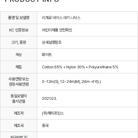
품명 및 모델명
리게로 아이스 아기 니삭스
KC 인증정보
어린이제품 안전확인
크기, 중량
상세설명참조
색상
화이트
재질
Cotton 65% + Nylon 30% + Polyurethane 5%
사용연령 또는
0~12m(S), 12~24m(M), 24m~4Y(L)
권장사용연령
동일모델의
2021.03.
출시년월
제조자
(주)해피프린스
제조국
중국
취급방법 및