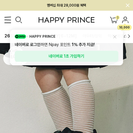
멤버십 최대 28,000원 혜택
0
10,000
26SS 신상
BEST
BABY[6~12M]
아우터/상의
하의/레깅스
HAPPY PRINCE
네이버로 로그인
하면 Npay 포인트
1%
추가 지급!
네이버로 1초 가입하기