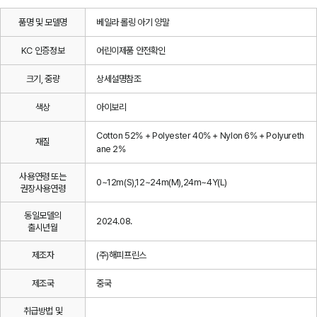
품명 및 모델명
베일라 롤링 아기 양말
KC 인증정보
어린이제품 안전확인
크기, 중량
상세설명참조
색상
아이보리
Cotton 52% + Polyester 40% + Nylon 6% + Polyureth
재질
ane 2%
사용연령 또는
0~12m(S),12~24m(M),24m~4Y(L)
권장사용연령
동일모델의
2024.08.
출시년월
제조자
(주)해피프린스
제조국
중국
취급방법 및