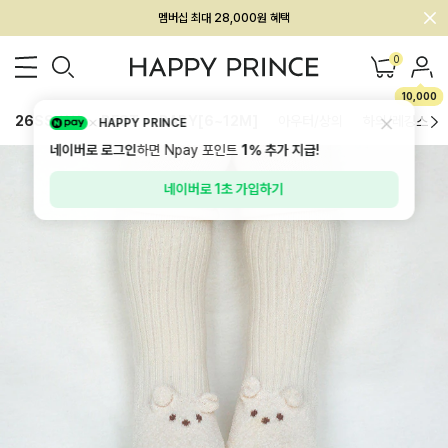
회원전용 아울렛, 가입하면 ~60% 할인!
멤버십 최대 28,000원 혜택
0
10,000
26SS 신상
BEST
BABY[6~12M]
아우터/상의
하의/레깅스
HAPPY PRINCE
네이버로 로그인
하면 Npay 포인트
1%
추가 지급!
네이버로 1초 가입하기