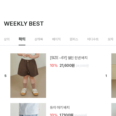
WEEKLY BEST
하의
상의
상하복
베이직
원피스
바디수트
모자
[SIZE ~6Y] 델린 린넨 바지
10%
21,600원
24,000원
듀이 아기 바지
10%
17,100원
19,000원