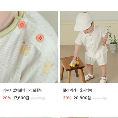
아로미 컴피벨리 아기 실내복
알레 아기 라운지웨어
20%
17,600원
20%
20,800원
22,000원
26,000원