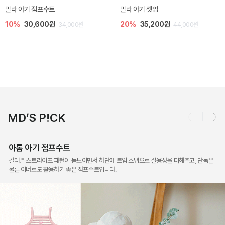
토닉 아기 민소매 티셔츠
베티 니트 아기 민소매 티셔츠
20%
11,200원
10%
24,300원
14,000원
27,000원
MD’S P!CK
아롬 아기 점프수트
컬러별 스트라이프 패턴이 돋보이면서 하단에 트임 스냅으로 실용성을 더해주고, 단독은
물론 이너로도 활용하기 좋은 점프수트입니다.