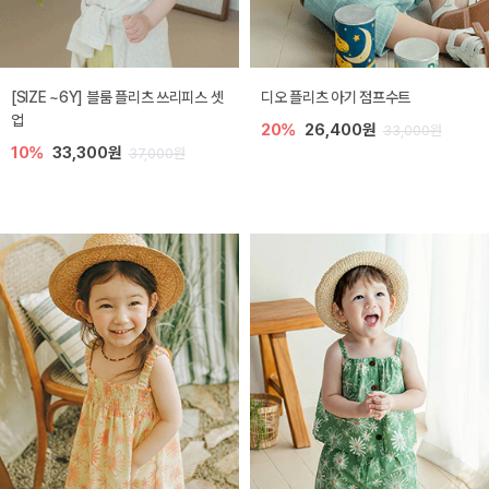
[SIZE ~6Y] 블룸 플리츠 쓰리피스 셋
디오 플리츠 아기 점프수트
업
20%
26,400원
33,000원
10%
33,300원
37,000원