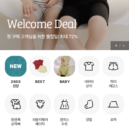
5
/
6
아우터
하의
26SS
BEST
BABY
상의
레깅스
신상
등원룩
라운지웨어
원피스
양말
모자
상하복
베이직
수트