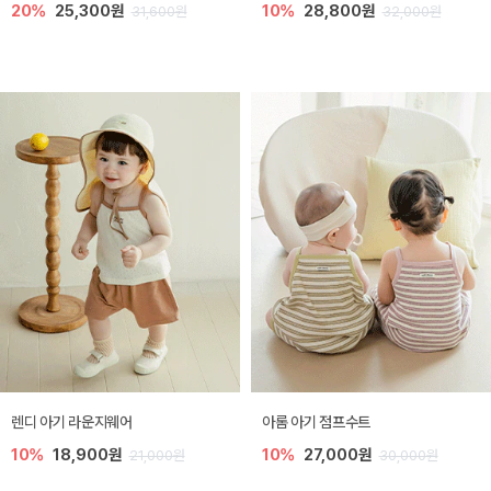
20%
25,300원
10%
28,800원
31,600원
32,000원
렌디 아기 라운지웨어
아롬 아기 점프수트
10%
18,900원
10%
27,000원
21,000원
30,000원