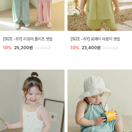
[SIZE ~6Y] 리모어 플리츠 셋업
[SIZE ~6Y] 로메이 라운지 셋업
10%
25,200원
10%
23,400원
28,000원
26,000원