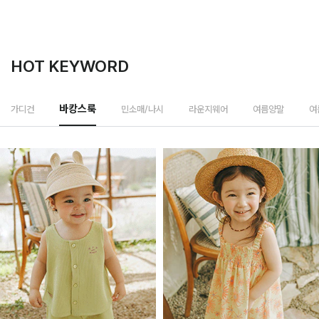
HOT KEYWORD
민소매/나시
가디건
바캉스룩
라운지웨어
여름양말
여