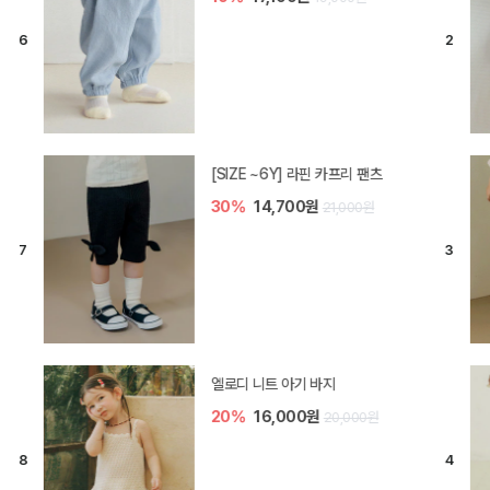
[SIZE ~6Y] 라핀 카프리 팬츠
30%
14,700원
21,000원
엘로디 니트 아기 바지
20%
16,000원
20,000원