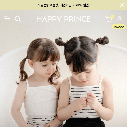
회원전용 아울렛, 가입하면 ~60% 할인!
멤버십 최대 28,000원 혜택
0
10,000
26SS 신상
BEST
BABY[6~12M]
아우터/상의
하의/레깅스