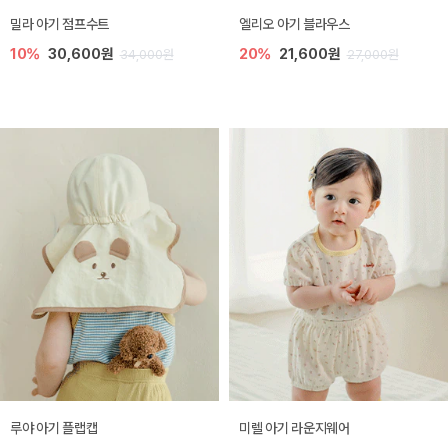
밀라 아기 점프수트
엘리오 아기 블라우스
10%
30,600원
20%
21,600원
34,000원
27,000원
루야 아기 플랩캡
미렐 아기 라운지웨어