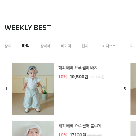
WEEKLY BEST
하의
상의
상하복
베이직
원피스
바디수트
모자
[SIZE ~6Y] 델린 린넨 바지
10%
21,600원
24,000원
듀이 아기 바지
10%
17,100원
19,000원