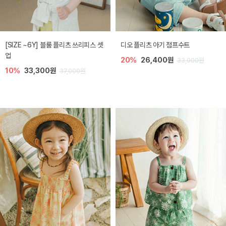
[SIZE ~6Y] 블룸 플리츠 쓰리피스 셋
디오 플리츠 아기 점프수트
업
20%
26,400원
33,000원
10%
33,300원
37,000원