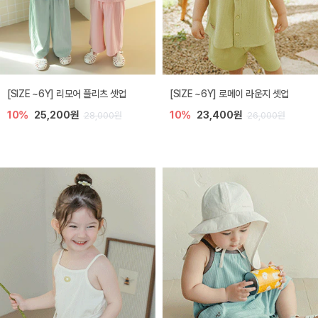
[SIZE ~6Y] 리모어 플리츠 셋업
[SIZE ~6Y] 로메이 라운지 셋업
10%
25,200원
10%
23,400원
28,000원
26,000원