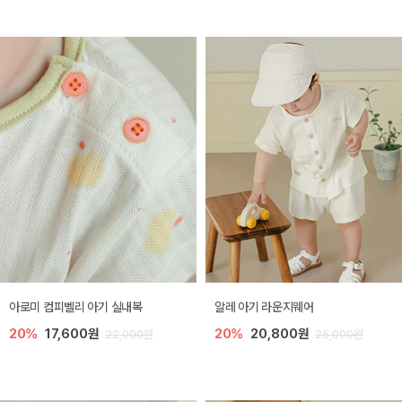
아로미 컴피벨리 아기 실내복
알레 아기 라운지웨어
20%
17,600원
20%
20,800원
22,000원
26,000원