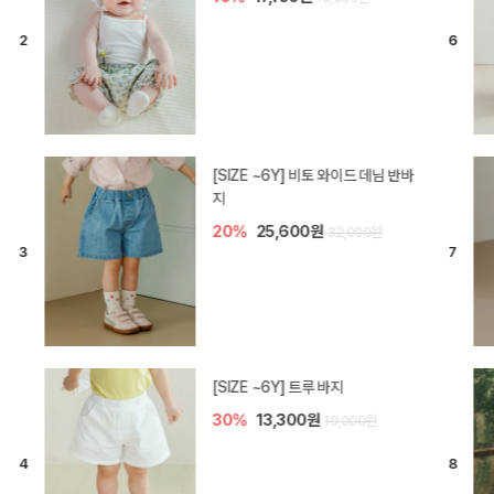
[SIZE ~6Y] 라핀 카프리 팬츠
30%
14,700원
21,000원
엘로디 니트 아기 바지
20%
16,000원
20,000원