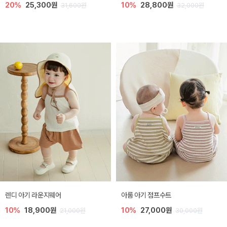
20%
25,300원
10%
28,800원
31,600원
32,000원
렌디 아기 라운지웨어
아롬 아기 점프수트
10%
18,900원
10%
27,000원
21,000원
30,000원