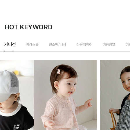
HOT KEYWORD
가디건
바캉스룩
민소매/나시
라운지웨어
여름양말
여