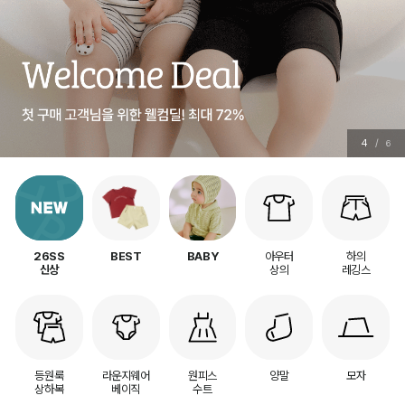
4
/
6
아우터
하의
26SS
BEST
BABY
상의
레깅스
신상
등원룩
라운지웨어
원피스
양말
모자
상하복
베이직
수트