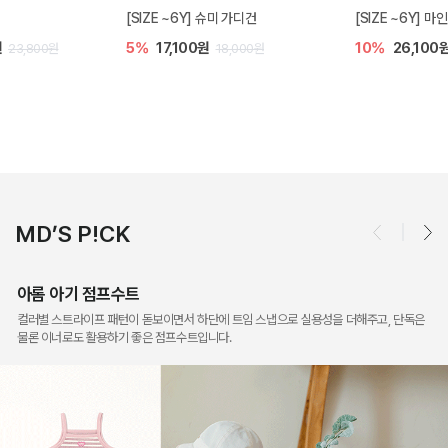
[SIZE ~6Y] 슈미 가디건
[SIZE ~6Y] 마인 니트 가디건
5%
17,100원
10%
26,100원
18,000원
29,000원
MD’S P!CK
아롬 아기 점프수트
컬러별 스트라이프 패턴이 돋보이면서 하단에 트임 스냅으로 실용성을 더해주고, 단독은
물론 이너로도 활용하기 좋은 점프수트입니다.