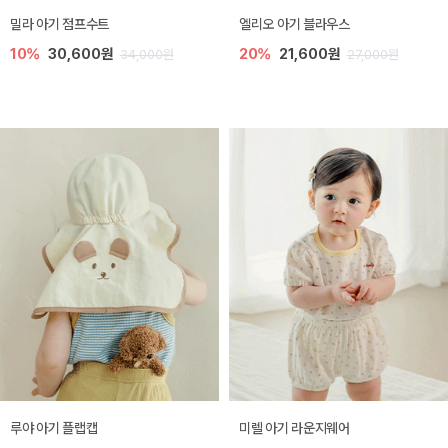
밀라 아기 점프수트
엘리오 아기 블라우스
10%
30,600원
20%
21,600원
34,000원
27,000원
루야 아기 플랩캡
미렐 아기 라운지웨어