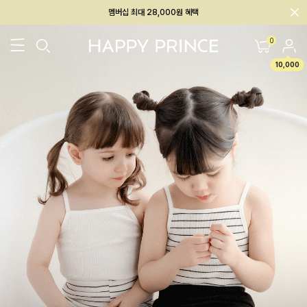
회원전용 아울렛, 가입하면 ~60% 할인!
멤버십 최대 28,000원 혜택
0
10,000
26SS 신상
BEST
BABY[6~12M]
아우터/상의
하의/레깅스