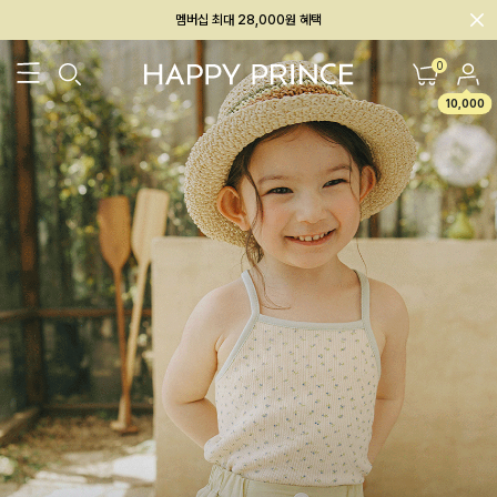
회원전용 아울렛, 가입하면 ~60% 할인!
멤버십 최대 28,000원 혜택
0
10,000
26SS 신상
BEST
BABY[6~12M]
아우터/상의
하의/레깅스