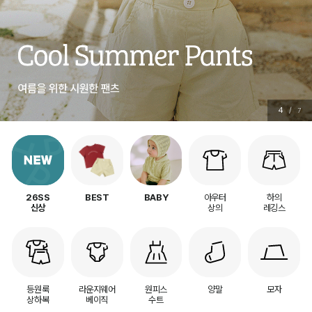
5
/
7
아우터
하의
26SS
BEST
BABY
상의
레깅스
신상
등원룩
라운지웨어
원피스
양말
모자
상하복
베이직
수트