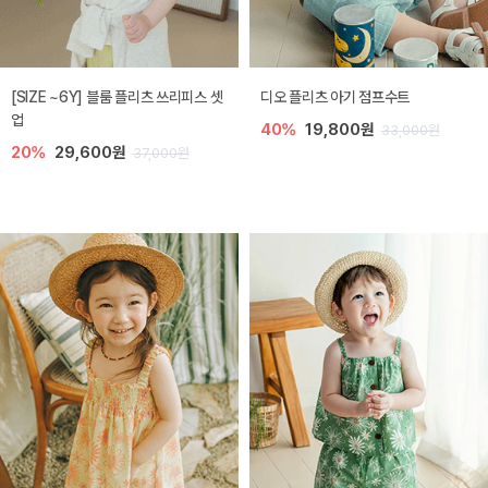
[SIZE ~6Y] 블룸 플리츠 쓰리피스 셋
디오 플리츠 아기 점프수트
업
40%
19,800원
33,000원
20%
29,600원
37,000원