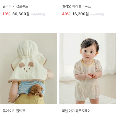
밀라 아기 점프수트
엘리오 아기 블라우스
10%
30,600원
40%
16,200원
34,000원
27,000원
루야 아기 플랩캡
미렐 아기 라운지웨어