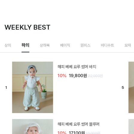
WEEKLY BEST
하의
상의
상하복
베이직
원피스
바디수트
모자
[SIZE ~6Y] 델린 린넨 바지
10%
21,600원
24,000원
듀이 아기 바지
20%
15,200원
19,000원