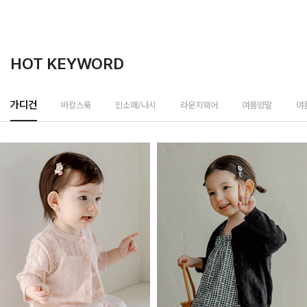
HOT KEYWORD
바캉스룩
가디건
민소매/나시
라운지웨어
여름양말
여