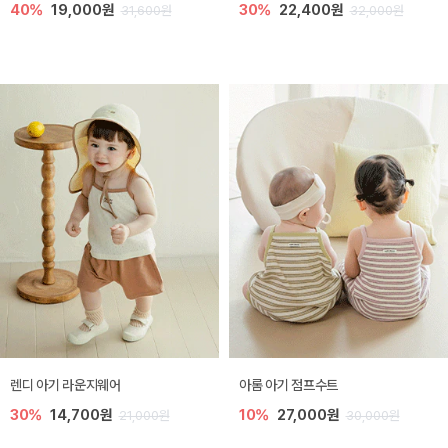
40%
19,000원
30%
22,400원
31,600원
32,000원
렌디 아기 라운지웨어
아롬 아기 점프수트
30%
14,700원
10%
27,000원
21,000원
30,000원