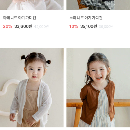
[SIZE ~6Y] 로메이 라운지 셋업
밀라 아기 원피스
30%
18,200원
30%
23,800원
26,000원
34,000원