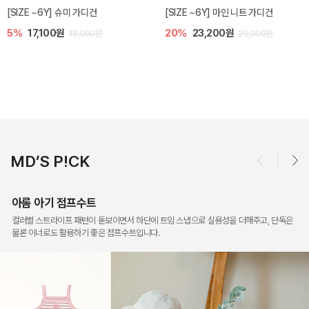
밀라 아기 점프수트
밀라 아기 셋업
10%
30,600원
40%
26,400원
34,000원
44,000원
MD’S P!CK
아롬 아기 점프수트
컬러별 스트라이프 패턴이 돋보이면서 하단에 트임 스냅으로 실용성을 더해주고, 단독은
물론 이너로도 활용하기 좋은 점프수트입니다.