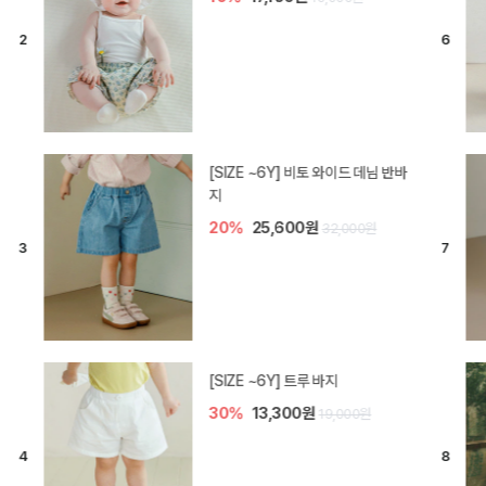
[SIZE ~6Y] 라핀 카프리 팬츠
30%
14,700원
21,000원
엘로디 니트 아기 바지
20%
16,000원
20,000원