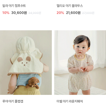
밀라 아기 점프수트
엘리오 아기 블라우스
10%
30,600원
20%
21,600원
34,000원
27,000원
루야 아기 플랩캡
미렐 아기 라운지웨어