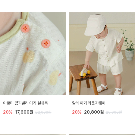
아로미 컴피벨리 아기 실내복
알레 아기 라운지웨어
20%
17,600원
20%
20,800원
22,000원
26,000원