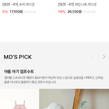
밀라 아기 점프수트
밀라 아기 셋업
10%
30,600원
20%
35,200원
34,000원
44,000원
MD’S P!CK
아롬 아기 점프수트
컬러별 스트라이프 패턴이 돋보이면서 하단에 트임 스냅으로 실용성을 더해주고, 단독은
물론 이너로도 활용하기 좋은 점프수트입니다.