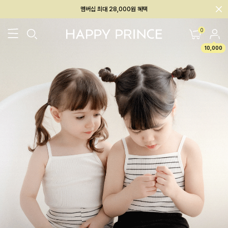
회원전용 아울렛, 가입하면 ~60% 할인!
멤버십 최대 28,000원 혜택
0
10,000
26SS 신상
BEST
BABY[6~12M]
아우터/상의
하의/레깅스