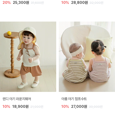
20%
25,300원
10%
28,800원
31,600원
32,000원
렌디 아기 라운지웨어
아롬 아기 점프수트
10%
18,900원
10%
27,000원
21,000원
30,000원