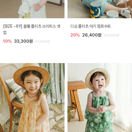
[SIZE ~6Y] 블룸 플리츠 쓰리피스 셋
디오 플리츠 아기 점프수트
업
20%
26,400원
33,000원
10%
33,300원
37,000원