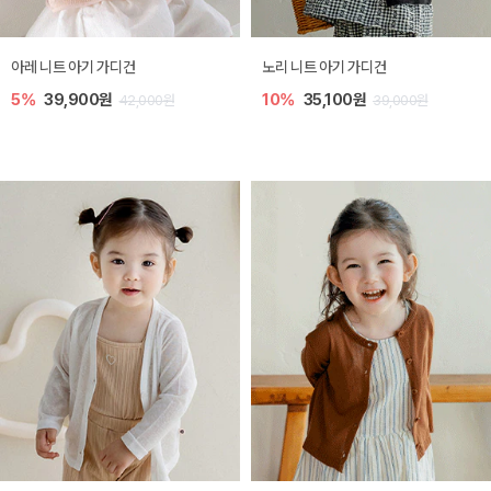
[SIZE ~6Y] 로메이 라운지 셋업
밀라 아기 원피스
10%
23,400원
20%
27,200원
26,000원
34,000원