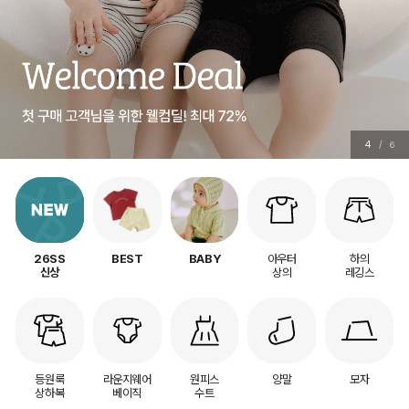
4
/
6
아우터
하의
26SS
BEST
BABY
상의
레깅스
신상
등원룩
라운지웨어
원피스
양말
모자
상하복
베이직
수트