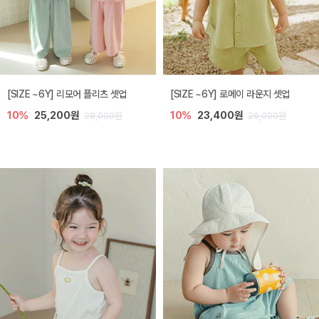
[SIZE ~6Y] 리모어 플리츠 셋업
[SIZE ~6Y] 로메이 라운지 셋업
10%
25,200원
10%
23,400원
28,000원
26,000원