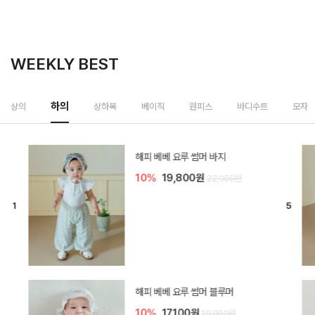
WEEKLY BEST
하의
상의
상하복
베이직
원피스
바디수트
모자
[SIZE ~6Y] 델린 린넨 바지
10%
21,600원
24,000원
듀이 아기 바지
10%
17,100원
19,000원