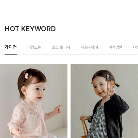
HOT KEYWORD
바캉스룩
가디건
민소매/나시
라운지웨어
여름양말
여