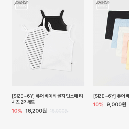
캐더린 뷔스티에 미니 아기 원피스
[SIZE ~6Y] 베르
10%
24,300원
10%
28,800원
27,000원