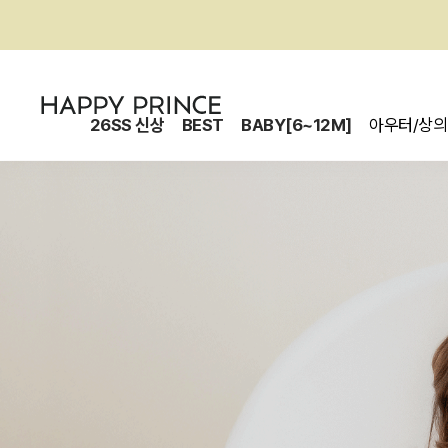
26SS 신상
BEST
BABY[6~12M]
아우터/상의