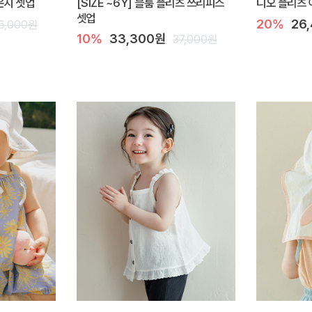
라운지 셋업
[SIZE ~6Y] 블룸 플리츠 쓰리피스
디오 플리츠 
셋업
20%
26
6,000원
10%
33,300원
37,000원