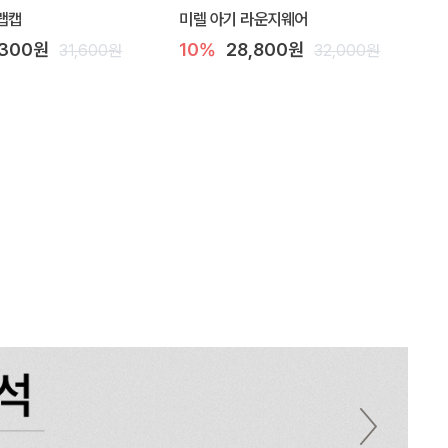
랩캡
미렐 아기 라운지웨어
,300원
10%
28,800원
31,600원
32,000원