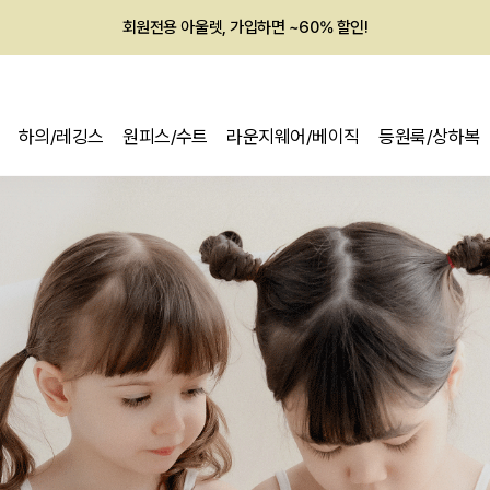
회원전용 아울렛, 가입하면 ~60% 할인!
멤버십 최대 28,000원 혜택
하의/레깅스
원피스/수트
라운지웨어/베이직
등원룩/상하복