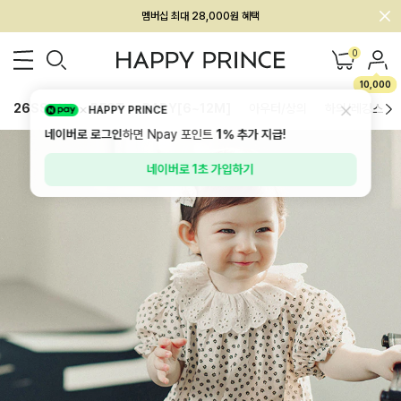
회원전용 아울렛, 가입하면 ~60% 할인!
멤버십 최대 28,000원 혜택
0
10,000
26SS 신상
BEST
BABY[6~12M]
아우터/상의
하의/레깅스
HAPPY PRINCE
네이버로 로그인
하면 Npay 포인트
1%
추가 지급!
네이버로 1초 가입하기