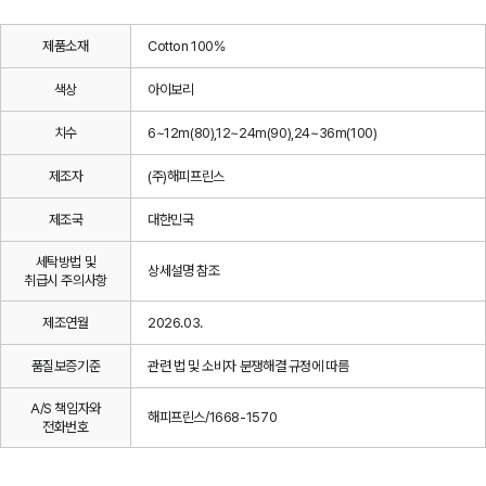
제품소재
Cotton 100%
색상
아이보리
치수
6~12m(80),12~24m(90),24~36m(100)
제조자
(주)해피프린스
제조국
대한민국
세탁방법 및
상세설명 참조
취급시 주의사항
제조연월
2026.03.
품질보증기준
관련 법 및 소비자 분쟁해결 규정에 따름
A/S 책임자와
해피프린스/1668-1570
전화번호