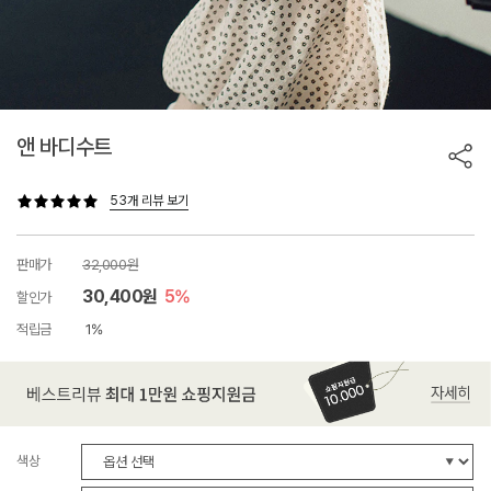
앤 바디수트
53개 리뷰 보기
판매가
32,000원
30,400원
5%
할인가
적립금
1%
색상