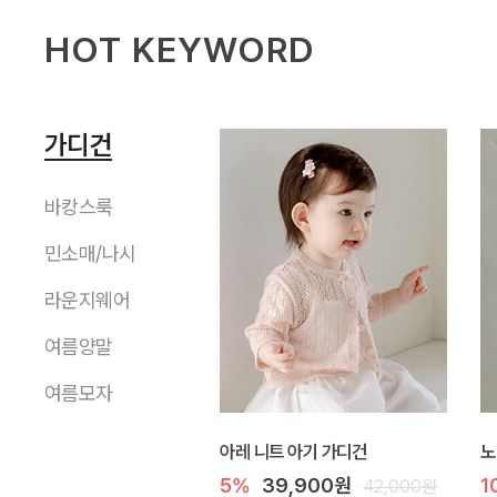
HOT KEYWORD
가디건
바캉스룩
민소매/나시
라운지웨어
여름양말
여름모자
아레 니트 아기 가디건
노
5%
39,900원
1
42,000원