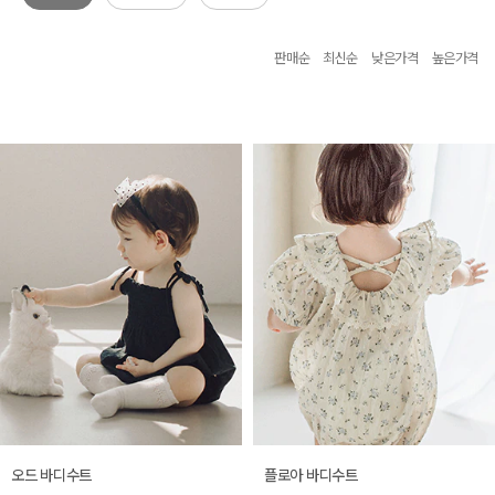
판매순
최신순
낮은가격
높은가격
오드 바디수트
플로아 바디수트