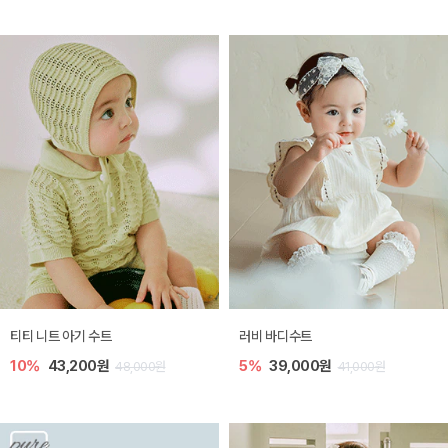
티티 니트 아기 수트
러비 바디수트
10%
43,200원
5%
39,000원
48,000원
41,000원