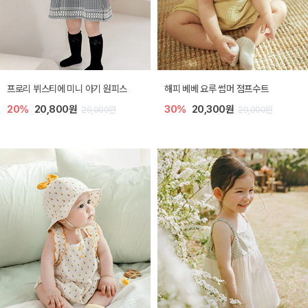
프로리 뷔스티에 미니 아기 원피스
해피 베베 요루 썸머 점프수트
20%
20,800원
30%
20,300원
26,000원
29,000원