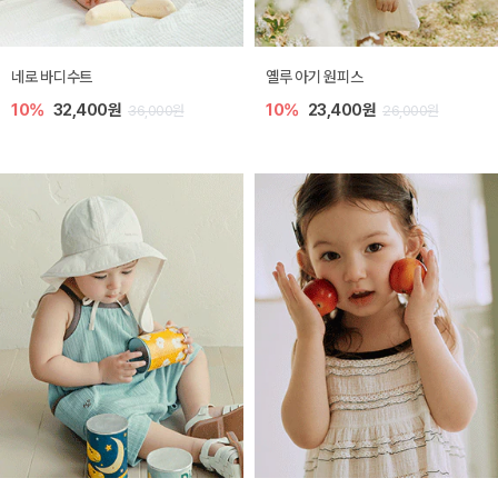
네로 바디수트
옐루 아기 원피스
10%
32,400원
10%
23,400원
36,000원
26,000원