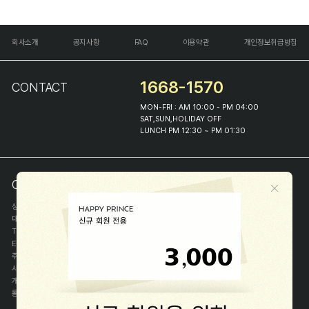
회사소개
공지사항
FAQ
이용약관
개인정보취급방침
1668-1570
CONTACT
MON-FRI : AM 10:00 - PM 04:00
SAT,SUN,HOLIDAY OFF
LUNCH PM 12:30 ~ PM 01:30
COMPANY INFO
상호
(주)해피프린스
대표
이화진
TEL
1668-1570
E-MAIL
help@happyprince.co.kr
주소
서울시 종로구 이화장길 46
사업자등록번호
366-86-00898
개인정보관리자
이화진
통신판매신고번호
제 2018-서울종로-1384 호
[사업자정보확인]