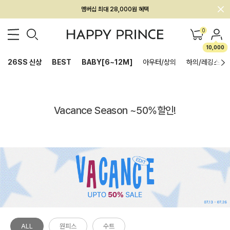
멤버십 최대 28,000원 혜택
0
10,000
26SS 신상
BEST
BABY[6~12M]
아우터/상의
하의/레깅스
Vacance Season ~50%할인!
ALL
원피스
수트