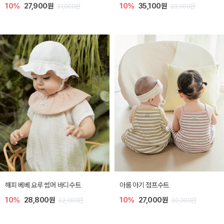
10%
27,900원
10%
35,100원
31,000원
39,000원
해피 베베 요루 썸머 바디수트
아롬 아기 점프수트
10%
28,800원
10%
27,000원
32,000원
30,000원