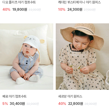
디오 플리츠 아기 점프수트
캐더린 뷔스티에 미니 아기 원피스
40%
19,800원
10%
24,300원
33,000원
27,000원
베로 아기 점프수트
세르앙 아기 원피스
5%
30,400원
40%
22,800원
32,000원
38,000원