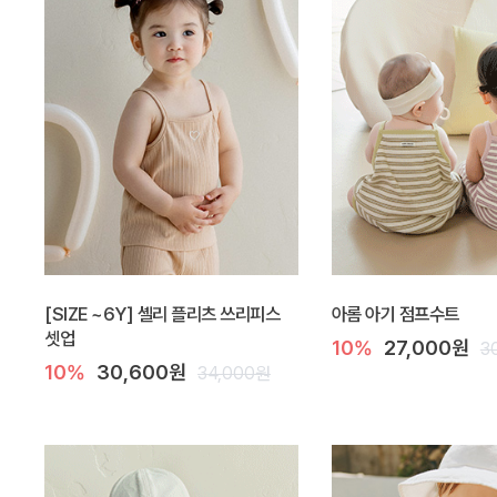
[SIZE ~6Y] 셸리 플리츠 쓰리피스
아롬 아기 점프수트
셋업
10%
27,000원
3
10%
30,600원
34,000원