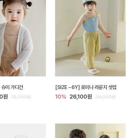
Y] 슈미 가디건
[SIZE ~6Y] 로미나 라운지 셋업
00원
10%
26,100원
18,000원
29,000원