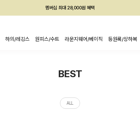
멤버십 최대 28,000원 혜택
하의/레깅스
원피스/수트
라운지웨어/베이직
등원룩/상하복
BEST
ALL