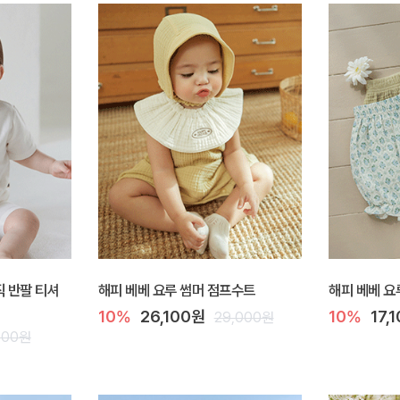
이직 반팔 티셔
해피 베베 요루 썸머 점프수트
해피 베베 요
10%
26,100원
10%
17,
29,000원
000원