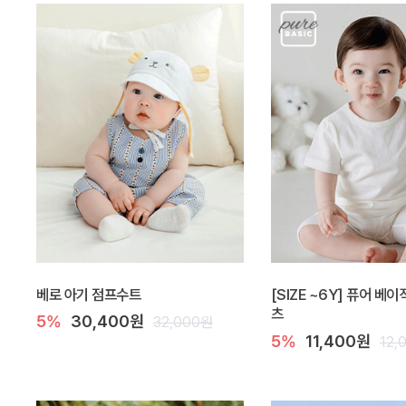
베로 아기 점프수트
[SIZE ~6Y] 퓨어 베
츠
5%
30,400원
32,000원
5%
11,400원
12,