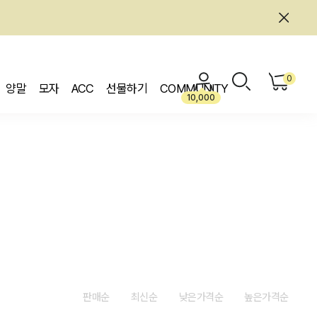
0
양말
모자
ACC
선물하기
COMMUNITY
10,000
판매순
최신순
낮은가격순
높은가격순