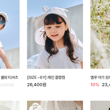
스 쿨링 티셔츠
[SIZE ~6Y] 래인 플랩캡
옐루 아기 원
26,400원
10%
23
0,000원