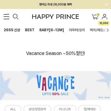
멤버십 최대 28,000원 혜택
0
10,000
26SS 신상
BEST
BABY[6~12M]
아우터/상의
하의/레깅스
Vacance Season ~50%할인!
ALL
보넷/방한모자
비니/니트
캡/베레모