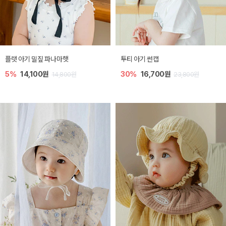
플랫 아기 밀짚 파나마햇
투티 아기 썬캡
5%
14,100원
30%
16,700원
14,800원
23,800원