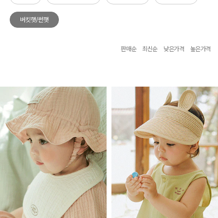
버킷햇/썬햇
판매순
최신순
낮은가격
높은가격