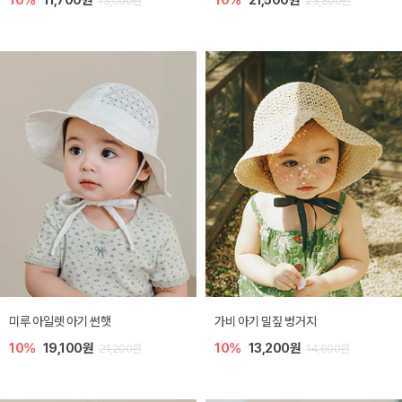
10%
11,700원
10%
21,500원
13,000원
23,800원
미루 아일렛 아기 썬햇
가비 아기 밀짚 벙거지
10%
19,100원
10%
13,200원
21,200원
14,600원