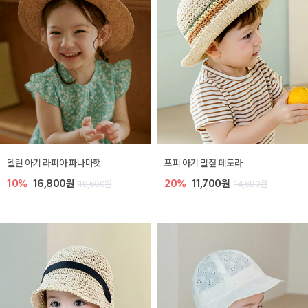
델린 아기 라피아 파나마햇
포피 아기 밀짚 페도라
10%
16,800원
20%
11,700원
18,600원
14,600원