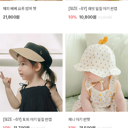
해피 베베 요루 썸머 햇
[SIZE ~6Y] 래빗 밀짚 아기 썬캡
21,800원
10%
10,800원
12,000원
[SIZE ~6Y] 토트 아기 밀짚 썬캡
체니 아기 썬햇