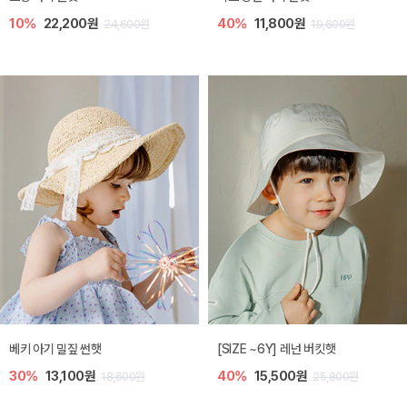
10%
22,200원
40%
11,800원
24,600원
19,600원
베키 아기 밀짚 썬햇
[SIZE ~6Y] 레넌 버킷햇
30%
13,100원
40%
15,500원
18,600원
25,800원