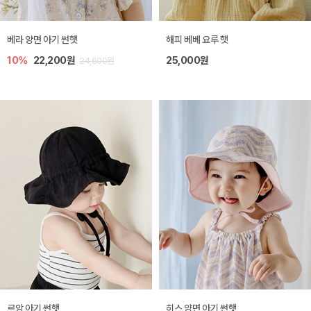
베라 양면 아기 썬햇
해피 베베 요루 햇
10%
22,200원
25,000원
24,600원
르앙 아기 썬햇
히스 양면 아기 썬햇