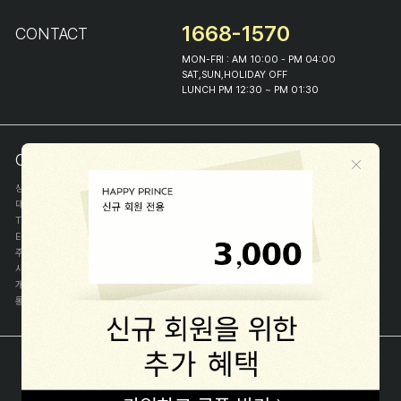
1668-1570
CONTACT
MON-FRI : AM 10:00 - PM 04:00
SAT,SUN,HOLIDAY OFF
LUNCH PM 12:30 ~ PM 01:30
COMPANY INFO
상호
(주)해피프린스
대표
이화진
TEL
1668-1570
E-MAIL
help@happyprince.co.kr
주소
서울시 종로구 이화장길 46
사업자등록번호
366-86-00898
개인정보관리자
이화진
통신판매신고번호
제 2018-서울종로-1384 호
[사업자정보확인]
COPYRIGHT(C) (주)해피프린스 ALL RIGHT RESERVED.