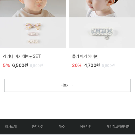
레리다 아기 헤어핀SET
돌리 아기 헤어핀
5%
6,500원
20%
4,700원
6,800원
5,800원
더보기
회사소개
공지사항
FAQ
이용약관
개인정보취급방침