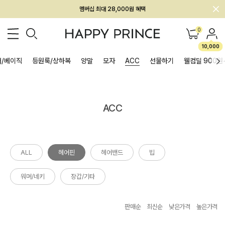
멤버십 최대 28,000원 혜택
0
10,000
/베이직
등원룩/상하복
양말
모자
ACC
선물하기
웰컴딜 900원
ACC
ALL
헤어핀
헤어밴드
빕
워머/네키
장갑/기타
판매순
최신순
낮은가격
높은가격