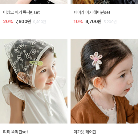
아망크 아기 똑딱핀set
페어리 아기 헤어핀set
20%
7,600원
10%
4,700원
9,400원
5,200원
티티 똑딱핀set
마가렛 헤어핀